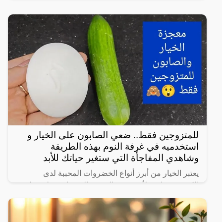
بالرياض
للمتزوجين فقط.. ضعي الصابون على الخيار و
استخدميه في غرفة النوم بهذه الطريقة
وشاهدي المفاجأة التي ستغير حياتك للأبد
يعتبر الخيار من أبرز أنواع الخضروات المحببة لدى
الكثيرين، خاصة لأنه شبه خالي من السعرات وطعمه لذيذ
ومنعش، وله فوائد كثيرة لأنه غني بالفيتامينات والمعادن،
كما