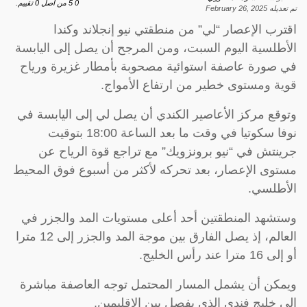
0
5
من اصل
0
تقييم.
تم تعديله
February 26, 2025
اقترب الإعصار “لي” من منطقتي نيو إنجلاند وكندا
الأطلسية اليوم السبت، ومن المرجح أن يصل إلى اليابسة
في صورة عاصفة استوائية مصحوبة بأمطار غزيرة ورياح
قوية ومستوى خطير من ارتفاع الأمواج.
وتوقع مركز الأعاصير الكندي أن يصل لي إلى اليابسة في
نوفا سكوتيا في وقت ما بعد الساعة 18:00 بتوقيت
جرينتش في “نيو برونزويك” مع تراجع قوة الرياح عن
مستوى الإعصار، بعد تحركه لأكثر من أسبوع فوق المحيط
الأطلسي.
وستشهد المنطقتين أحد أعلى مستويات المد والجزر في
العالم، إذ يصل الفارق بين موجة المد والجزر إلى 12 مترا
أو إلى 16 مترا عند رأس الخليج.
ويمكن أن يشمل المسار المحتمل توجه العاصفة مباشرة
إلى خليج فندي الذي يفصل بين الإقليمين.