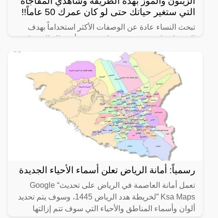
الزيتون والموز بهذه الطريقة وشاهدي المفاجأة
التي ستغير حياتك حتى لو كان عمرك 50 عاماً!!
تبحث النساء عادة عن الوصفات الأكثر استخداماً بهدف
الحصول على شعر صحي وناعم، ومن أبرز تلك الوصفات
الخاصة بالبشرة والجسم للحصول على أفضل نتيجة خلال
فترة قصيرة،
رسمياً: أمانة الرياض تعلن أسماء الأحياء الجديدة
تعمل أمانة العاصمة في الرياض على تحديث“ Google
Ksa Maps ”لخريطة هدد الرياض 1445، وسوف يتم تحديد
ألوان وأسماء المناطق والأحياء التي سوف تتم إزالتها