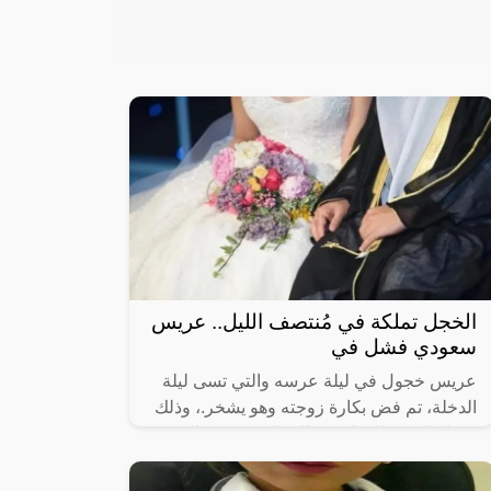
الخجل تملكة في مُنتصف الليل.. عريس
سعودي فشل في
عريس خجول في ليلة عرسه والتي تسى ليلة
الدخلة، تم فض بكارة زوجته وهو يشخر.، وذلك
بعد ان انفض المولد يوم الزفاف، وذهب الجميع
إلى منازلهم بقي العريس المحتاس وحيدا