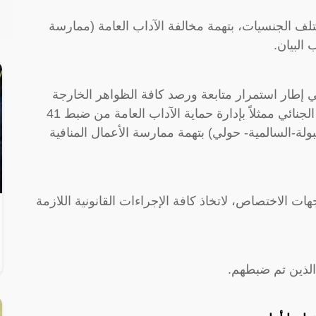
 “ضبط 41 شخصاً من مختلف الجنسيات، بتهمة مخالفة الآداب العامة (ممارسة
البيان.
“في إطار استمرار متابعة ورصد كافة الظواهر الخارجة
عن القانون والآداب العامة، تمكن قطاع الأمن الجنائي ممثلاً بإدارة حماية الآداب العامة من ضبط 41
-السالمية- حولي) بتهمة ممارسة الأعمال المنافية
هات الاختصاص، لاتخاذ كافة الإجراءات القانونية اللازمة
الذين تم ضبطهم.