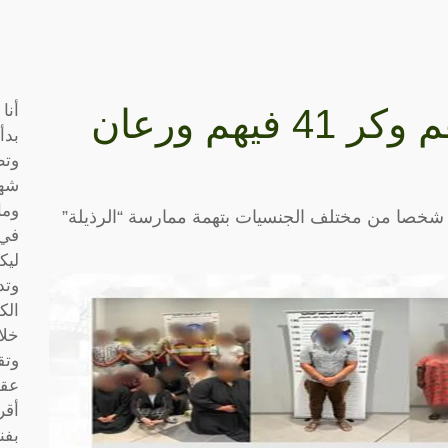
أنا
الداخلية الكويتية تداهم وكر 41 فيهم ورعان
بدأ
وتط
شها
وما
علنت وزارة الداخلية الكويتية، الأحد، ضبط 41 شخصا من مختلف الجنسيات بتهمة ممارسة “الرذيلة”
في 
ليك
وتد
الك
خلا
وتق
عقو
أقر
بفن