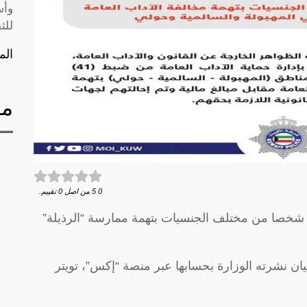
وأس
للث
الم
مق
0
5
من اصل
0
تقييم.
علنت وزارة الداخلية الكويتية، الأحد، ضبط 41 شخصا من مختلف الجنسيات بتهمة ممارسة “الرذيلة”
ن نشرته الوزارة بحسابها عبر منصة “إكس”، تويتر