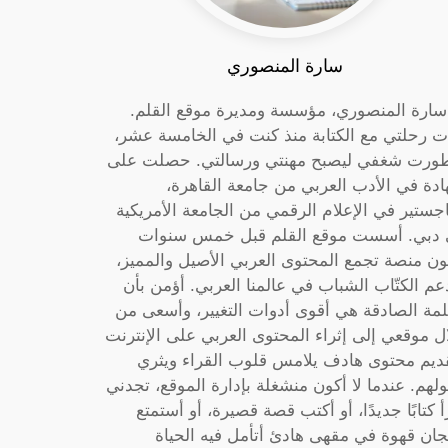
سارة المنصوري
 سارة المنصوري، مؤسسة ومديرة موقع القلم.
ت رحلتي مع الكتابة منذ كنت في الخامسة عشر،
ورت شغفي ليصبح مهنتي ورسالتي. حصلت على
دة في الأدب العربي من جامعة القاهرة،
جستير في الإعلام الرقمي من الجامعة الأمريكية
دبي. أسست موقع القلم قبل خمس سنوات
ون منصة تجمع المحتوى العربي الأصيل والمميز،
عم الكتّاب الشباب في عالمنا العربي. أؤمن بأن
لمة الصادقة هي أقوى أدوات التغيير، وأسعى من
ل موقعي إلى إثراء المحتوى العربي على الإنترنت
ديم محتوى هادف يلامس قلوب القراء ويثري
لهم. عندما لا أكون منشغلة بإدارة الموقع، تجدني
أ كتابًا جديدًا، أو أكتب قصة قصيرة، أو أستمتع
جان قهوة في مقهى هادئ أتأمل فيه الحياة