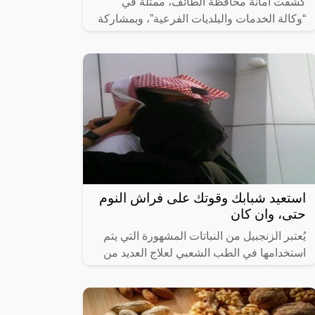
كشفت أمانة محافظة الطائف، ممثلةً في
“وكالة الخدمات والبلديات الفرعية”، وبمشاركة
الجهات المختصة، عن استراحة حولتها عمالة
وافدة من جنسيات “باكستانية وهندية” إلى
استعيد شبابك وقوتك على فراش النوم
حتى، وان كان
يُعتبر الزنجبيل من النباتات المشهورة التي يتم
استخدامها في الطب الشعبي لعلاج العديد من
الحالات الصحية، وله قدرة معروفة على تعزيز
صحة الرجال الجنسية.