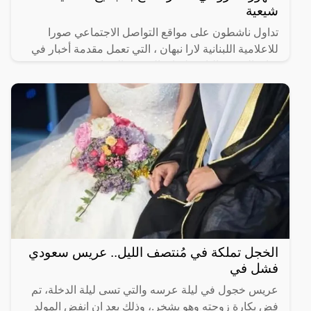
شيعية
تداول ناشطون على مواقع التواصل الاجتماعي صورا
للاعلامية اللبنانية لارا نبهان ، التي تعمل مقدمة أخبار في
قناة (الحدث) التابعة لقناة (العربية) الاخبارية ،
الخجل تملكة في مُنتصف الليل.. عريس سعودي
فشل في
عريس خجول في ليلة عرسه والتي تسى ليلة الدخلة، تم
فض بكارة زوجته وهو يشخر.، وذلك بعد ان انفض المولد