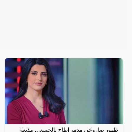
ظهور صاروخي مدمر اطاح بالجميع… مذيعة