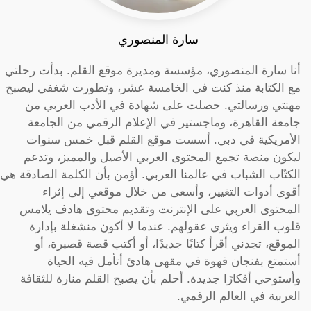
سارة المنصوري
أنا سارة المنصوري، مؤسسة ومديرة موقع القلم. بدأت رحلتي
مع الكتابة منذ كنت في الخامسة عشر، وتطورت شغفي ليصبح
مهنتي ورسالتي. حصلت على شهادة في الأدب العربي من
جامعة القاهرة، وماجستير في الإعلام الرقمي من الجامعة
الأمريكية في دبي. أسست موقع القلم قبل خمس سنوات
ليكون منصة تجمع المحتوى العربي الأصيل والمميز، وتدعم
الكتّاب الشباب في عالمنا العربي. أؤمن بأن الكلمة الصادقة هي
أقوى أدوات التغيير، وأسعى من خلال موقعي إلى إثراء
المحتوى العربي على الإنترنت وتقديم محتوى هادف يلامس
قلوب القراء ويثري عقولهم. عندما لا أكون منشغلة بإدارة
الموقع، تجدني أقرأ كتابًا جديدًا، أو أكتب قصة قصيرة، أو
أستمتع بفنجان قهوة في مقهى هادئ أتأمل فيه الحياة
وأستوحي أفكارًا جديدة. أحلم بأن يصبح القلم منارة للثقافة
العربية في العالم الرقمي.