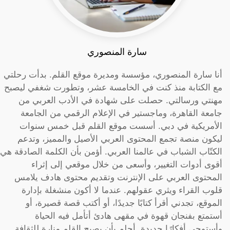
سارة المنصوري
أنا سارة المنصوري، مؤسسة ومديرة موقع القلم. بدأت رحلتي
مع الكتابة منذ كنت في الخامسة عشر، وتطورت شغفي ليصبح
مهنتي ورسالتي. حصلت على شهادة في الأدب العربي من
جامعة القاهرة، وماجستير في الإعلام الرقمي من الجامعة
الأمريكية في دبي. أسست موقع القلم قبل خمس سنوات
ليكون منصة تجمع المحتوى العربي الأصيل والمميز، وتدعم
الكتّاب الشباب في عالمنا العربي. أؤمن بأن الكلمة الصادقة هي
أقوى أدوات التغيير، وأسعى من خلال موقعي إلى إثراء
المحتوى العربي على الإنترنت وتقديم محتوى هادف يلامس
قلوب القراء ويثري عقولهم. عندما لا أكون منشغلة بإدارة
الموقع، تجدني أقرأ كتابًا جديدًا، أو أكتب قصة قصيرة، أو
أستمتع بفنجان قهوة في مقهى هادئ أتأمل فيه الحياة
وأستوحي أفكارًا جديدة. أحلم بأن يصبح القلم منارة للثقافة