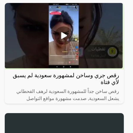
رقص جري وساخن لمشهورة سعودية لم يسبق
لأي فتاة
رقص ساخن جداً للمشهورة السعودية لرهف القحطاني
يشعل السعودية, صدمت مشهورة مواقع التواصل
الاجتماعي السعودية، رهف القحطاني، الجمهور بطريقة
رقصها والميكاج الذي