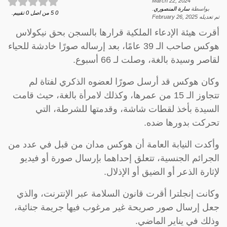
March 22, 2024
بواسطة
سارة المنصوري
.
0
5
من اصل
0
تقييم.
تم تعديله
February 26, 2025
أقرت هيئة الإدعاء الملكية قرارها بالسجن بحق نيكولاس
هوكس صاحب الـ 39 عامًا، بعد إرساله صورًا خادشة للحياء
لقاصر وسيدة بالغة، وصلت لـ 66 أسبوع.
وكان هوكس قد أرسل صورًا لعضوه الذكري لفتاة لم
تتجاوز الـ 15 من عمرها، وكذلك لامرأة بالغة، حيث قامت
السيدة بأخذ لقطات شاشة، وقدمتها للشرطة، التي
تحركت بدورها ضده.
وأكدت النيابة العامة أن هوكس مدان من قبل في عدد من
الجرائم الجنسية، تتعلق إحداهما بإرسال صورة أو فيديو
لإثارة الذعر أو الضيق أو الإذلال.
وكانت إنجلترا أقرت قانون السلامة عبر الإنترنت، والذي
جعل إرسال صور صريحة غير مرغوب فيها جريمة جنائية،
وذلك في يناير الماضي.