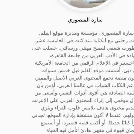
سارة المنصوري
 سارة المنصوري، مؤسسة ومديرة موقع القلم.
ت رحلتي مع الكتابة منذ كنت في الخامسة عشر،
ورت شغفي ليصبح مهنتي ورسالتي. حصلت على
دة في الأدب العربي من جامعة القاهرة،
جستير في الإعلام الرقمي من الجامعة الأمريكية
دبي. أسست موقع القلم قبل خمس سنوات
ون منصة تجمع المحتوى العربي الأصيل والمميز،
عم الكتّاب الشباب في عالمنا العربي. أؤمن بأن
لمة الصادقة هي أقوى أدوات التغيير، وأسعى من
ل موقعي إلى إثراء المحتوى العربي على الإنترنت
ديم محتوى هادف يلامس قلوب القراء ويثري
لهم. عندما لا أكون منشغلة بإدارة الموقع، تجدني
أ كتابًا جديدًا، أو أكتب قصة قصيرة، أو أستمتع
جان قهوة في مقهى هادئ أتأمل فيه الحياة