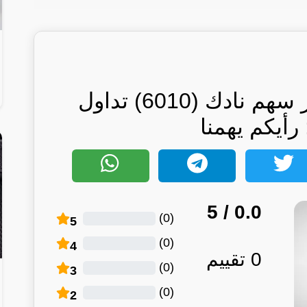
تحديث مستمر : سعر سهم نادك (6010) تداول
رأيكم يهمنا
/ 5
0.0
)
0
(
5
)
0
(
4
0
تقييم
)
0
(
3
)
0
(
2