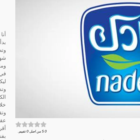
أنا
بدأ
وتط
شها
وما
في 
ليك
وتد
الك
خلا
وتق
عقو
أقر
0
5
من اصل
0
تقييم.
بفن