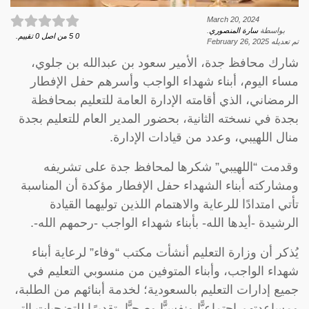
March 20, 2024
بواسطة
سارة المنصوري
.
0
5
من اصل
0
تقييم.
تم تعديله
February 26, 2025
شارك محافظ جدة، الأمير سعود بن عبدالله بن جلوي،
مساء اليوم، أبناء شهداء الواجب وأسرهم حفل الإفطار
الرمضاني، الذي أقامته الإدارة العامة للتعليم بمحافظة
بجدة في نسخته الثانية، بحضور المدير العام للتعليم بجدة
منال اللهيبي، وعدد من قيادات الإدارة.
وقدمت “اللهيبي” شكرها لمحافظ جدة على تشريفه
ومشاركته أبناء الشهداء حفل الإفطار مؤكدة أن المناسبة
تأتي امتدادًا للرعاية والاهتمام اللذين توليهما القيادة
الرشيدة -أيدها الله- بأبناء شهداء الواجب -رحمهم الله-.
يُذكر أن وزارة التعليم أنشأت مكتب “وفاء” لرعاية أبناء
شهداء الواجب، وأبناء المتوفين من منسوبي التعليم في
جميع إدارات التعليم بالسعودية؛ لخدمة أبنائهم من الطلبة،
ومساعدتهم اجتماعيًّا ونفسيًّا وصحيًّا، تقديرًا للتضحيات التي