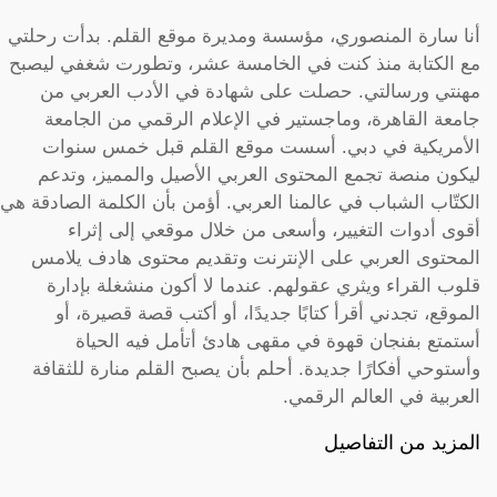
أنا سارة المنصوري، مؤسسة ومديرة موقع القلم. بدأت رحلتي
مع الكتابة منذ كنت في الخامسة عشر، وتطورت شغفي ليصبح
مهنتي ورسالتي. حصلت على شهادة في الأدب العربي من
جامعة القاهرة، وماجستير في الإعلام الرقمي من الجامعة
الأمريكية في دبي. أسست موقع القلم قبل خمس سنوات
ليكون منصة تجمع المحتوى العربي الأصيل والمميز، وتدعم
الكتّاب الشباب في عالمنا العربي. أؤمن بأن الكلمة الصادقة هي
أقوى أدوات التغيير، وأسعى من خلال موقعي إلى إثراء
المحتوى العربي على الإنترنت وتقديم محتوى هادف يلامس
قلوب القراء ويثري عقولهم. عندما لا أكون منشغلة بإدارة
الموقع، تجدني أقرأ كتابًا جديدًا، أو أكتب قصة قصيرة، أو
أستمتع بفنجان قهوة في مقهى هادئ أتأمل فيه الحياة
وأستوحي أفكارًا جديدة. أحلم بأن يصبح القلم منارة للثقافة
العربية في العالم الرقمي.
المزيد من التفاصيل