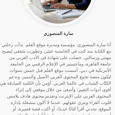
سارة المنصوري
أنا سارة المنصوري، مؤسسة ومديرة موقع القلم. بدأت رحلتي
مع الكتابة منذ كنت في الخامسة عشر، وتطورت شغفي ليصبح
مهنتي ورسالتي. حصلت على شهادة في الأدب العربي من
جامعة القاهرة، وماجستير في الإعلام الرقمي من الجامعة
الأمريكية في دبي. أسست موقع القلم قبل خمس سنوات
ليكون منصة تجمع المحتوى العربي الأصيل والمميز، وتدعم
الكتّاب الشباب في عالمنا العربي. أؤمن بأن الكلمة الصادقة هي
أقوى أدوات التغيير، وأسعى من خلال موقعي إلى إثراء
المحتوى العربي على الإنترنت وتقديم محتوى هادف يلامس
قلوب القراء ويثري عقولهم. عندما لا أكون منشغلة بإدارة
الموقع، تجدني أقرأ كتابًا جديدًا، أو أكتب قصة قصيرة، أو