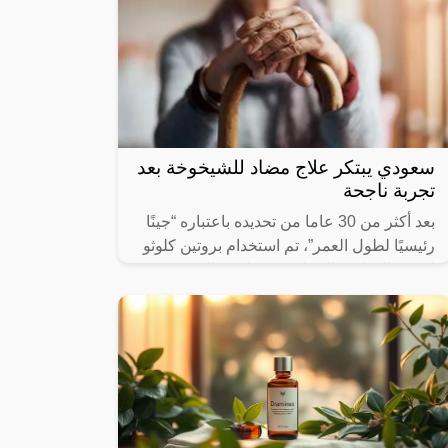
سعودي يبتكر علاج مضاد للشيخوخة بعد
تجربة ناجحة
بعد أكثر من 30 عاما من تحديده باعتباره “جينًا
رئيسيًا لطول العمر”، تم استخدام بروتين كلوثو
لتعزيز الوظيفة الإدراكية ومكافحة الشيخوخة
لدى قرود المكاك الريسوسية،