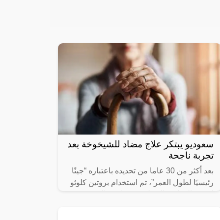
سعوديو يبتكر علاج مضاد للشيخوخة بعد
تجربة ناجحة
بعد أكثر من 30 عاما من تحديده باعتباره “جينًا
رئيسيًا لطول العمر”، تم استخدام بروتين كلوثو
لتعزيز الوظيفة الإدراكية ومكافحة الشيخوخة
لدى قرود المكاك الريسوسية،