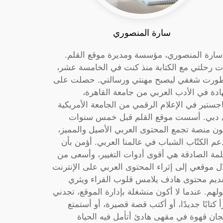
سارة المنصوري
 سارة المنصوري، مؤسسة ومديرة موقع القلم.
ت رحلتي مع الكتابة منذ كنت في الخامسة عشر،
ورت شغفي ليصبح مهنتي ورسالتي. حصلت على
دة في الأدب العربي من جامعة القاهرة،
جستير في الإعلام الرقمي من الجامعة الأمريكية
دبي. أسست موقع القلم قبل خمس سنوات
ون منصة تجمع المحتوى العربي الأصيل والمميز،
عم الكتّاب الشباب في عالمنا العربي. أؤمن بأن
لمة الصادقة هي أقوى أدوات التغيير، وأسعى من
ل موقعي إلى إثراء المحتوى العربي على الإنترنت
ديم محتوى هادف يلامس قلوب القراء ويثري
لهم. عندما لا أكون منشغلة بإدارة الموقع، تجدني
أ كتابًا جديدًا، أو أكتب قصة قصيرة، أو أستمتع
جان قهوة في مقهى هادئ أتأمل فيه الحياة