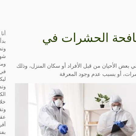
أنا
لمكافحة الحشرات في
بدأ
وتط
شها
وما
عض الأحيان من قبل الأفراد أو سكان المنزل، وذلك
في 
رات، أو بسبب عدم وجود المعرفة
ليك
وتد
الك
خلا
وتق
عقو
أقر
بفن