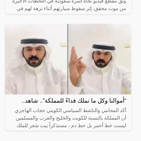
وثق مقطع فيديو نجاة أسرة سعودية في اللحظات الأخيرة
من موت محقق، إثر سقوط سيارتهم أثناء نزهة لهم في
مرتفعات جبل كافي في مدينة طرابزون التركية.
“أموالنا وكل ما نملك فداءً للمملكة”.. شاهد..
أكد المحامي والناشط السياسي الكويتي حجاب الهاجري
أن المملكة بالنسبة للكويت والخليج والعرب والمسلمين
ليست خط أحمر بل خط دم ، مستذكراً بيت شعر للملك
فهد بن