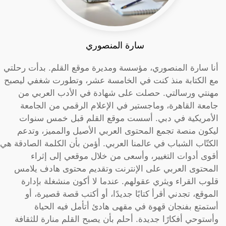
سارة المنصوري
أنا سارة المنصوري، مؤسسة ومديرة موقع القلم. بدأت رحلتي
مع الكتابة منذ كنت في الخامسة عشر، وتطورت شغفي ليصبح
مهنتي ورسالتي. حصلت على شهادة في الأدب العربي من
جامعة القاهرة، وماجستير في الإعلام الرقمي من الجامعة
الأمريكية في دبي. أسست موقع القلم قبل خمس سنوات
ليكون منصة تجمع المحتوى العربي الأصيل والمميز، وتدعم
الكتّاب الشباب في عالمنا العربي. أؤمن بأن الكلمة الصادقة هي
أقوى أدوات التغيير، وأسعى من خلال موقعي إلى إثراء
المحتوى العربي على الإنترنت وتقديم محتوى هادف يلامس
قلوب القراء ويثري عقولهم. عندما لا أكون منشغلة بإدارة
الموقع، تجدني أقرأ كتابًا جديدًا، أو أكتب قصة قصيرة، أو
أستمتع بفنجان قهوة في مقهى هادئ أتأمل فيه الحياة
وأستوحي أفكارًا جديدة. أحلم بأن يصبح القلم منارة للثقافة