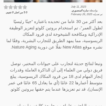
July 11, 2023
بواسطة
سارة المنصوري
.
0
5
من اصل
0
تقييم.
تم تعديله
February 26, 2025
بعد أكثر من 30 عاما من تحديده باعتباره “جينًا رئيسيًا
لطول العمر”، تم استخدام بروتين كلوثو لتعزيز الوظيفة
الإدراكية ومكافحة الشيخوخة لدى قرود المكاك
الريسوسية، مما يمهد الطريق للتجارب البشرية، وفقًا لما
نشره موقع New Atlas نقلًا عن دورية Nature Aging.
وتبعا لنتائج حديثة لتجارب على حيوانات المختبر، توصل
فريق دولي من العلماء إلى أن الذاكرة العاملة وقدرات
إنجاز المهام لدى 18 من قرود المكاك الريسوسية، يبلغ
متوسط أعمارها 22 عامًا (أي ما يعادل 65 عامًا في عمر
الإنسان)، قد تم تعزيزها عندما يتم حقنها ببروتين كلوثو.
ومن بين الباحثين علماء من جامعة كاليفورنيا وسان