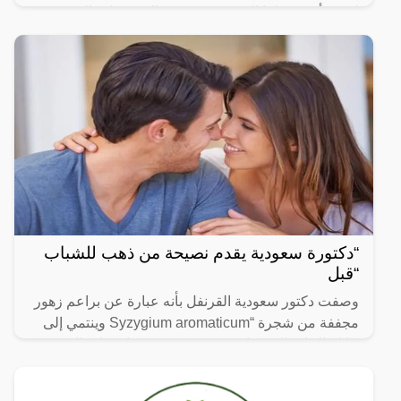
لا يتجزأ من حياتنا اليومية، ومن بين الفيديوهات التي
انتشرت
“دكتورة سعودية يقدم نصيحة من ذهب للشباب
“قبل
وصفت دكتور سعودية القرنفل بأنه عبارة عن براعم زهور
مجففة من شجرة “Syzygium aromaticum وينتمي إلى
عائلة النبات المسماة “yrtaceae”، وهو نبات دائم الخضرة
ينمو في