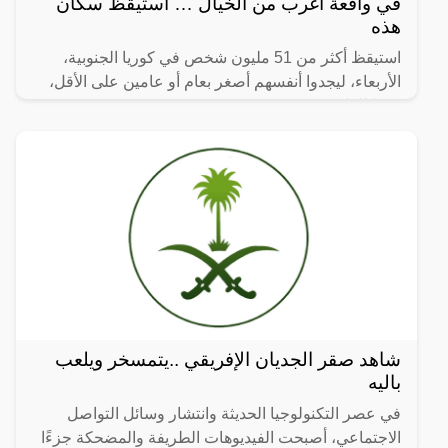
في واقعة أغرب من الخيال … استيقظ سكان
هذه
استيقظ أكثر من 51 مليون شخص في كوريا الجنوبية،
الأربعاء، ليجدوا أنفسهم أصغر بعام أو عامين على الأقل،
وفقا للقانون.
شاهد صقر الجديان الإفريقي ..يتمسخر ويلعب
باليه
في عصر التكنولوجيا الحديثة وانتشار وسائل التواصل
الاجتماعي، أصبحت الفيديوهات الطريفة والمضحكة جزءًا