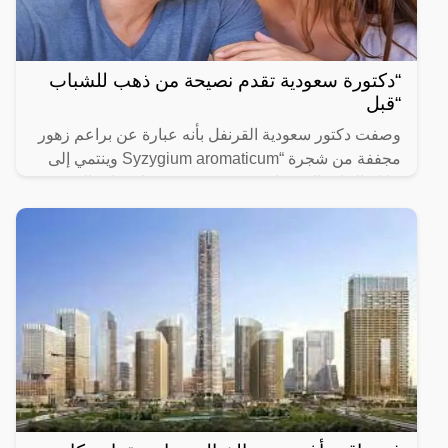
“دكتورة سعودية تقدم نصيحة من ذهب للشباب
“قبل
وصفت دكتور سعودية القرنفل بأنه عبارة عن براعم زهور
مجففة من شجرة “Syzygium aromaticum وينتمي إلى
عائلة النبات المسماة “yrtaceae”، وهو نبات دائم الخضرة
ينمو في