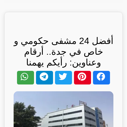
أفضل 24 مشفى حكومي و
خاص في جدة.. أرقام
وعناوين: رأيكم يهمنا