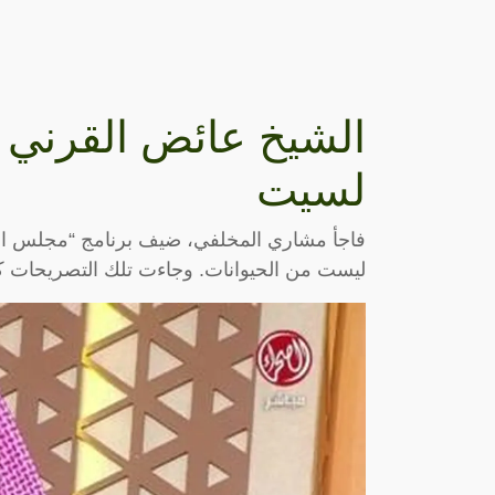
الشيخ عائض القرني يث
لسيت
فاجأ مشاري المخلفي، ضيف برنامج “مجلس الصي
ليست من الحيوانات. وجاءت تلك التصريحات 