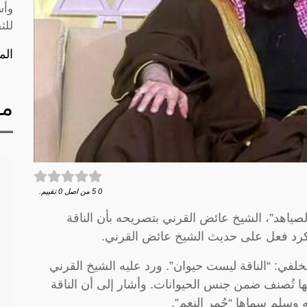
وأس
للث
الم
مق
0
5
من اصل
0
تقييم.
اهد”، الشيخ عائض القرني بتصريحه بأن الناقة
كرد فعل على حديث الشيخ عائض القرني.
لفي: “الناقة ليست حيوان”. ورد عليه الشيخ القرني
أنها تُصنف ضمن جنس الحيوانات. وأشار إلى أن الناقة
وسلم سماها “حُمر النعم”.