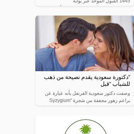
1445 القبول الموحد عبر بوابة
afca.mod.gov.sa ، في بيان رسمي أعلنت
وزارة الدفاع بالمملكة العربية السعودية متمثلة
“دكتورة سعودية يقدم نصيحة من ذهب
للشباب “قبل
وصفت دكتور سعودية القرنفل بأنه عبارة عن
براعم زهور مجففة من شجرة “Syzygium
aromaticum وينتمي إلى عائلة النبات المسماة
“yrtaceae”، وهو نبات دائم الخضرة ينمو في