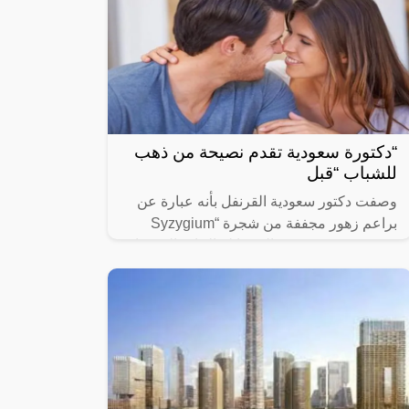
“دكتورة سعودية تقدم نصيحة من ذهب
للشباب “قبل
وصفت دكتور سعودية القرنفل بأنه عبارة عن
براعم زهور مجففة من شجرة “Syzygium
aromaticum وينتمي إلى عائلة النبات المسماة
“yrtaceae”، وهو نبات دائم الخضرة ينمو في