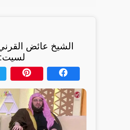
الشيخ عائض القرني ي
لسيت: ر