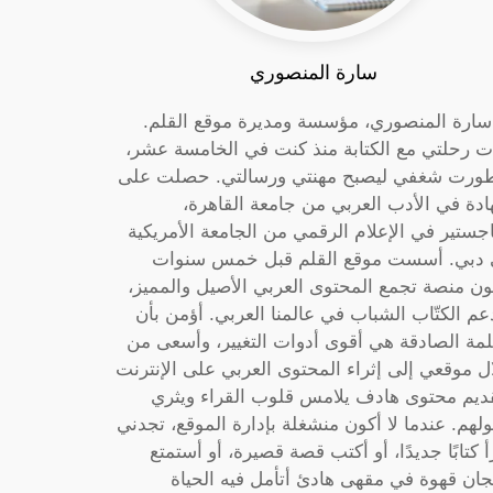
سارة المنصوري
 سارة المنصوري، مؤسسة ومديرة موقع القلم.
ت رحلتي مع الكتابة منذ كنت في الخامسة عشر،
ورت شغفي ليصبح مهنتي ورسالتي. حصلت على
دة في الأدب العربي من جامعة القاهرة،
جستير في الإعلام الرقمي من الجامعة الأمريكية
دبي. أسست موقع القلم قبل خمس سنوات
ون منصة تجمع المحتوى العربي الأصيل والمميز،
عم الكتّاب الشباب في عالمنا العربي. أؤمن بأن
لمة الصادقة هي أقوى أدوات التغيير، وأسعى من
ل موقعي إلى إثراء المحتوى العربي على الإنترنت
ديم محتوى هادف يلامس قلوب القراء ويثري
لهم. عندما لا أكون منشغلة بإدارة الموقع، تجدني
أ كتابًا جديدًا، أو أكتب قصة قصيرة، أو أستمتع
جان قهوة في مقهى هادئ أتأمل فيه الحياة