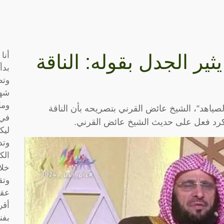
أنا
ير الجدل بقوله: الناقة
بدأ
وتط
شها
وما
اهد”، الشيخ عائض القرني بتصريحه بأن الناقة
في 
كرد فعل على حديث الشيخ عائض القرني.
ليك
وتد
الك
خلا
وتق
عقو
أقر
بفن