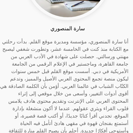
سارة المنصوري
أنا سارة المنصوري، مؤسسة ومديرة موقع القلم. بدأت رحلتي
مع الكتابة منذ كنت في الخامسة عشر، وتطورت شغفي ليصبح
مهنتي ورسالتي. حصلت على شهادة في الأدب العربي من
جامعة القاهرة، وماجستير في الإعلام الرقمي من الجامعة
الأمريكية في دبي. أسست موقع القلم قبل خمس سنوات
ليكون منصة تجمع المحتوى العربي الأصيل والمميز، وتدعم
الكتّاب الشباب في عالمنا العربي. أؤمن بأن الكلمة الصادقة هي
أقوى أدوات التغيير، وأسعى من خلال موقعي إلى إثراء
المحتوى العربي على الإنترنت وتقديم محتوى هادف يلامس
قلوب القراء ويثري عقولهم. عندما لا أكون منشغلة بإدارة
الموقع، تجدني أقرأ كتابًا جديدًا، أو أكتب قصة قصيرة، أو
أستمتع بفنجان قهوة في مقهى هادئ أتأمل فيه الحياة
وأستوحي أفكارًا جديدة. أحلم بأن يصبح القلم منارة للثقافة