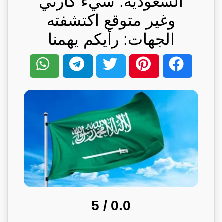
السعودية: شيء كارثي
وغير متوقع اكتشفته
الجهات: رأيكم يهمنا
/ 5
0.0