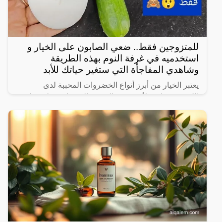
للمتزوجين فقط.. ضعي الصابون على الخيار و
استخدميه في غرفة النوم بهذه الطريقة
وشاهدي المفاجأة التي ستغير حياتك للأبد
يعتبر الخيار من أبرز أنواع الخضروات المحببة لدى
الكثيرين، خاصة لأنه شبه خالي من السعرات وطعمه لذيذ
ومنعش، وله فوائد كثيرة لأنه غني بالفيتامينات والمعادن،
كما