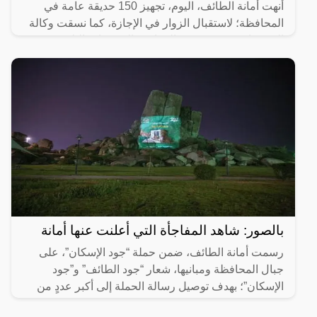
أنهت أمانة الطائف، اليوم، تجهيز 150 حديقة عامة في
المحافظة؛ لاستقبال الزوار في الإجازة، كما نسقت وكالة
الاستثمار مع مستثمري الحدائق والمتنزهات البلدية في
أنحاء
بالصور: شاهد المفاجأة التي أعلنت عنها أمانة
رسمت أمانة الطائف، ضمن حملة “جود الإسكان”، على
جبال المحافظة ومبانيها، شعار “جود الطائف” و”جود
الإسكان”؛ بهدف توصيل رسالة الحملة إلى أكبر عددٍ من
سكان المحافظة