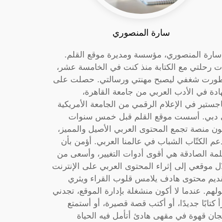
سارة المنصوري
 سارة المنصوري، مؤسسة ومديرة موقع القلم.
ت رحلتي مع الكتابة منذ كنت في الخامسة عشر،
ورت شغفي ليصبح مهنتي ورسالتي. حصلت على
دة في الأدب العربي من جامعة القاهرة،
جستير في الإعلام الرقمي من الجامعة الأمريكية
دبي. أسست موقع القلم قبل خمس سنوات
ون منصة تجمع المحتوى العربي الأصيل والمميز،
عم الكتّاب الشباب في عالمنا العربي. أؤمن بأن
لمة الصادقة هي أقوى أدوات التغيير، وأسعى من
ل موقعي إلى إثراء المحتوى العربي على الإنترنت
ديم محتوى هادف يلامس قلوب القراء ويثري
لهم. عندما لا أكون منشغلة بإدارة الموقع، تجدني
أ كتابًا جديدًا، أو أكتب قصة قصيرة، أو أستمتع
جان قهوة في مقهى هادئ أتأمل فيه الحياة