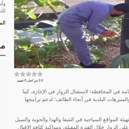
وأس
للث
الم
مق
0
5
من اصل
0
تقييم.
ائف، اليوم، تجهيز 150 حديقة عامة في المحافظة؛ لاستقبال الزوار في الإجازة، كما
متنزهات البلدية في أنحاء الطائف؛ لدعم برامجها
يئة المواقع السياحية في الشفا والهدا والحوية والسيل
ى الزوار خلال الفترة المقبلة، ومواكبة كثافة الإقبال