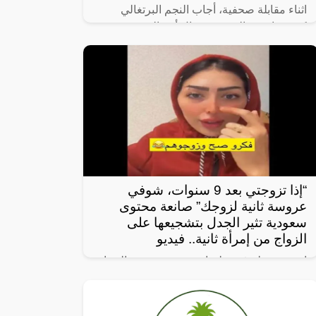
اثناء مقابلة صحفية، أجاب النجم البرتغالي
كريستيانو رونالدو عن سؤال أحد الصحفيين
حول اللاعب الذي يرغب في رؤيته في صفوف
النصر، فأجاب رونالدو ضاحكًا “أختارك أنت،
“إذا تزوجتي بعد 9 سنوات، شوفي
عروسة ثانية لزوجك” صانعة محتوى
سعودية تثير الجدل بتشجيعها على
الزواج من إمرأة ثانية.. فيديو
انتشر مقطع فيديو لصانعة محتوى تنصح النساء
بتزويج زوجها بامرأة ثانية، ما أثار جدلاً واسعاً.
وفي المقطع، تقول الصانعة: “إذا تزوجتي بعد 9
سنوات، شوفي عروسة ثانية