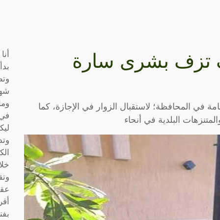
أنا
ئف تزف بشرى سارة
بدأ
وتط
شها
وما
ائف، اليوم، تجهيز 150 حديقة عامة في المحافظة؛ لاستقبال الزوار في الإجازة، كما
في 
متنزهات البلدية في أنحاء
ليك
وتد
الك
خلا
وتق
عقو
أقر
بفن