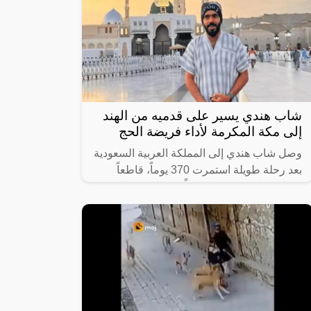
الحادة الذي يقف دوماً بالقرب من ولي العهد
السعودي الأمير محمد بن سلمان ويرافقه في
شاب هندي يسير على قدميه من الهند
إلى مكة المكرمة لأداء فريضة الحج
وصل شاب هندي إلى المملكة العربية السعودية
بعد رحلة طويلة استمرت 370 يوماً، قاطعاً
مسافة تبلغ 8640 كيلومتراً من ولاية كيرالا
الهندية إلى مكة المكرّمة سيراً على