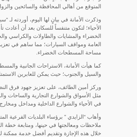
المتوقع من أهالي المحافظة والسائحين والزو
وذكرت الأمانة في بيانٍ لها اليوم، أوردته لـ “
الأحياء؛ لتكون متنفساً للسكان بعد أن أعادت 
الخضراء والمشايات والطاولات والكراسي والجلس
العامة ومواقف السيارات؛ مما ساهم في تعزيز ج
مساحة المسطحات الخضراء.
كما هيأت الأمانة، الاستراحات الجانبية والم
والسيل والجنوب؛ حيث يمكن للعابرين الاستمتا
وركز أمين الطائف، على تعزيز جهود فرق النظافة
مثل الأسواق والشوارع التجارية والساحات والم
في الأحياء والشوارع الداخلية ومداخل ومخارج ا
وأهاب “الزايدي ” برؤساء البلديات الفرعية ال
ملاحظات ومعالجتها في حينها، ومتابعة خطة الن
خلال هذه الإجازة وتقديم أفضل خدمة ممكنة لل