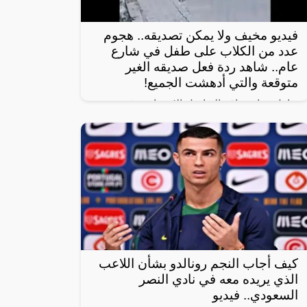
فيديو مخيف ولا يمكن تصديقه.. هجوم
عدد من الكلاب على طفل في شارع
عام.. شاهد ردة فعل صديقه الغير
متوقعة والتي أدهشت الجميع!
تداول رواد مواقع التواصل الاجتماعي فيديو
مروع يظهر هجوم عدد من الكلاب على طفل
أثناء سيره في شارع عام برفقة صديقه.
كيف أجاب النجم رونالدو بشأن اللاعب
الذي يريده معه في نادي النصر
السعودي.. فيديو