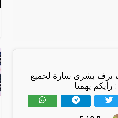
ئف تزف بشرى سارة لجميع
رأيكم يهمنا