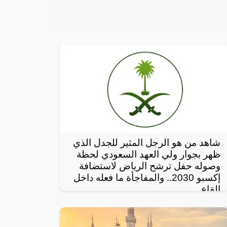
شاهد من هو الرجل المثير للجدل الذي
ظهر بجوار ولي العهد السعودي لحظة
وصوله حفل ترشح الرياض لاستضافة
إكسبو 2030.. والمفاجأة ما فعله داخل
القاع
رصد مغردون على مواقع التواصل الإجتماعي،
أحدث ظهور للرجل المجهول ذو النظرات