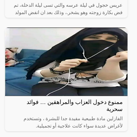
عريس خجول في ليلة عرسه والتي تسى ليلة الدخلة، تم
فض بكارة زوجته وهو يشخر.، وذلك بعد ان انفض المولد
يوم الزفاف، وذهب الجميع إلى منازلهم بقي العريس
المحتاس وحيدا
ممنوع دخول العزاب والمراهقين … فوائد
سحرية
الفازلين مادة طبيعية مفيدة جدا للبشرة ، وتستخدم
لأغراض عديدة سواء كانت علاجية أو تجميلية.