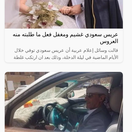
عريس سعودي غشيم ومغفل فعل ما طلبته منه
العروس
قالت وسائل إعلام عربية أن عريس سعودي توفي خلال
الأيام الماضية في ليلة الدخلة، وذلك بعد ان ارتكب غلطة
عمره ونفذ طلب العروسة فكانت نهايته صادمة وغير
متوقعة.وفي