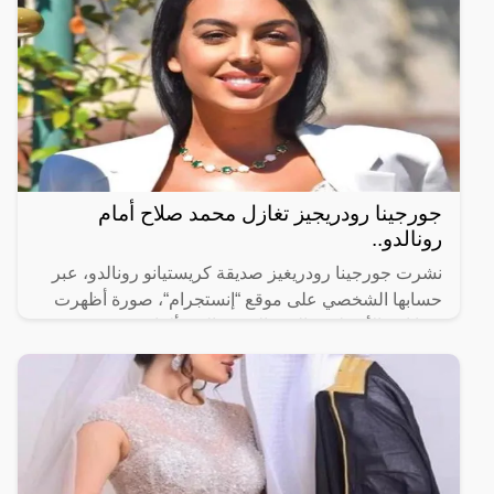
جورجينا رودريجيز تغازل محمد صلاح أمام
رونالدو..
نشرت جورجينا رودريغيز صديقة كريستيانو رونالدو، عبر
حسابها الشخصي على موقع “إنستجرام“، صورة أظهرت
فيها ابنة الأسطورة البرتغالي رونالدو “ألانا” وهي ترتدي
قميص