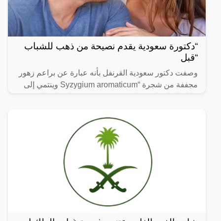
“دكتورة سعودية يقدم نصيحة من ذهب للشباب
“قبل
وصفت دكتور سعودية القرنفل بأنه عبارة عن براعم زهور
مجففة من شجرة “Syzygium aromaticum وينتمي إلى
عائلة النبات المسماة “yrtaceae”، وهو نبات دائم الخضرة
ينمو في