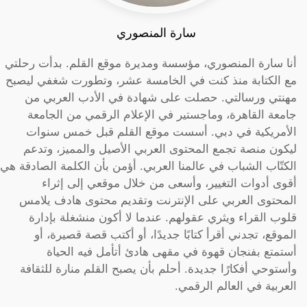
سارة المنصوري
أنا سارة المنصوري، مؤسسة ومديرة موقع القلم. بدأت رحلتي
مع الكتابة منذ كنت في الخامسة عشر، وتطورت شغفي ليصبح
مهنتي ورسالتي. حصلت على شهادة في الأدب العربي من
جامعة القاهرة، وماجستير في الإعلام الرقمي من الجامعة
الأمريكية في دبي. أسست موقع القلم قبل خمس سنوات
ليكون منصة تجمع المحتوى العربي الأصيل والمميز، وتدعم
الكتّاب الشباب في عالمنا العربي. أؤمن بأن الكلمة الصادقة هي
أقوى أدوات التغيير، وأسعى من خلال موقعي إلى إثراء
المحتوى العربي على الإنترنت وتقديم محتوى هادف يلامس
قلوب القراء ويثري عقولهم. عندما لا أكون منشغلة بإدارة
الموقع، تجدني أقرأ كتابًا جديدًا، أو أكتب قصة قصيرة، أو
أستمتع بفنجان قهوة في مقهى هادئ أتأمل فيه الحياة
وأستوحي أفكارًا جديدة. أحلم بأن يصبح القلم منارة للثقافة
العربية في العالم الرقمي.