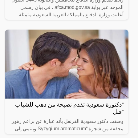
الموحد عبر بوابة afca.mod.gov.sa ، في بيان رسمي
أعلنت وزارة الدفاع بالمملكة العربية السعودية متمثلة
“دكتورة سعودية تقدم نصيحة من ذهب للشباب
“قبل
وصفت دكتور سعودية القرنفل بأنه عبارة عن براعم زهور
مجففة من شجرة “Syzygium aromaticum وينتمي إلى
عائلة النبات المسماة “yrtaceae”، وهو نبات دائم الخضرة