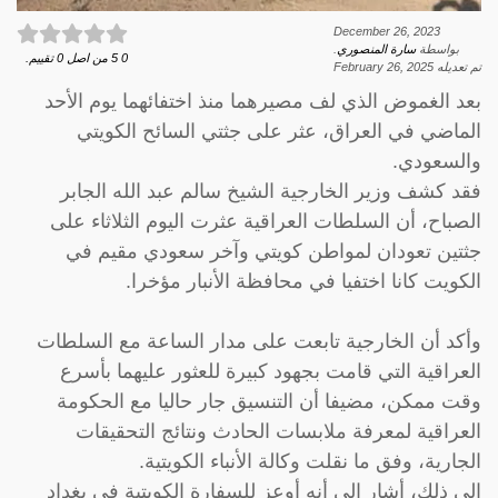
December 26, 2023
بواسطة
سارة المنصوري
.
0
5
من اصل
0
تقييم.
تم تعديله
February 26, 2025
بعد الغموض الذي لف مصيرهما منذ اختفائهما يوم الأحد
الماضي في العراق، عثر على جثتي السائح الكويتي
والسعودي.
فقد كشف وزير الخارجية الشيخ سالم عبد الله الجابر
الصباح، أن السلطات العراقية عثرت اليوم الثلاثاء على
جثتين تعودان لمواطن كويتي وآخر سعودي مقيم في
الكويت كانا اختفيا في محافظة الأنبار مؤخرا.
وأكد أن الخارجية تابعت على مدار الساعة مع السلطات
العراقية التي قامت بجهود كبيرة للعثور عليهما بأسرع
وقت ممكن، مضيفا أن التنسيق جار حاليا مع الحكومة
العراقية لمعرفة ملابسات الحادث ونتائج التحقيقات
الجارية، وفق ما نقلت وكالة الأنباء الكويتية.
إلى ذلك، أشار إلى أنه أوعز للسفارة الكويتية في بغداد