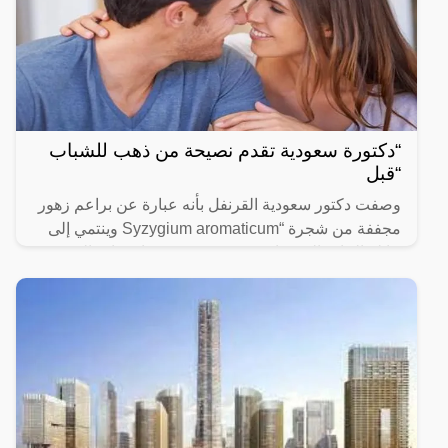
“دكتورة سعودية تقدم نصيحة من ذهب للشباب
“قبل
وصفت دكتور سعودية القرنفل بأنه عبارة عن براعم زهور
مجففة من شجرة “Syzygium aromaticum وينتمي إلى
عائلة النبات المسماة “yrtaceae”، وهو نبات دائم الخضرة
ينمو في