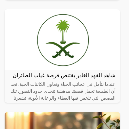
عائلة النبات المسماة “yrtaceae”، وهو نبات دائم الخضرة
ينمو في
شاهد الفهد الغادر يقتنص فرصة غياب الطائران
عندما نتأمل في عجائب الحياة وتعاون الكائنات الحية، نجد
أن الطبيعة تحمل قصصًا مدهشة تتحدى حدود التصور، تلك
القصص التي تلخص فيها العطاء والرعاية الأبوية، تشعرنا