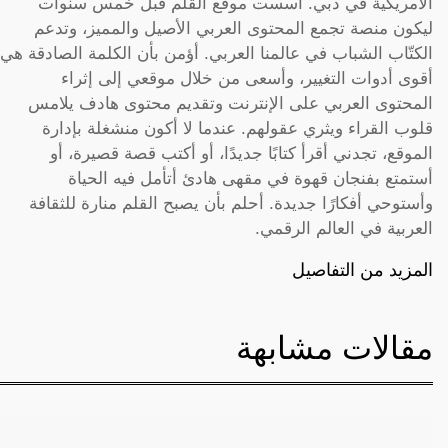
الأمريكية في دبي. أسست موقع القلم قبل خمس سنوات
ليكون منصة تجمع المحتوى العربي الأصيل والمميز، وتدعم
الكتّاب الشباب في عالمنا العربي. أؤمن بأن الكلمة الصادقة هي
أقوى أدوات التغيير، وأسعى من خلال موقعي إلى إثراء
المحتوى العربي على الإنترنت وتقديم محتوى هادف يلامس
قلوب القراء ويثري عقولهم. عندما لا أكون منشغلة بإدارة
الموقع، تجدني أقرأ كتابًا جديدًا، أو أكتب قصة قصيرة، أو
أستمتع بفنجان قهوة في مقهى هادئ أتأمل فيه الحياة
وأستوحي أفكارًا جديدة. أحلم بأن يصبح القلم منارة للثقافة
العربية في العالم الرقمي.
المزيد من التفاصيل
مقالات مشابهة