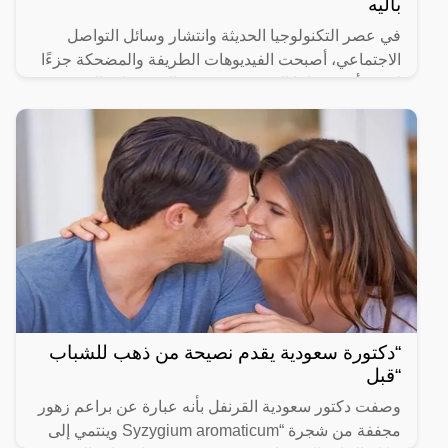
باليه
في عصر التكنولوجيا الحديثة وانتشار وسائل التواصل
الاجتماعي، أصبحت الفيديوهات الطريفة والمضحكة جزءًا
لا يتجزأ من حياتنا اليومية، ومن بين الفيديوهات التي
انتشرت
“دكتورة سعودية يقدم نصيحة من ذهب للشباب
“قبل
وصفت دكتور سعودية القرنفل بأنه عبارة عن براعم زهور
مجففة من شجرة “Syzygium aromaticum وينتمي إلى