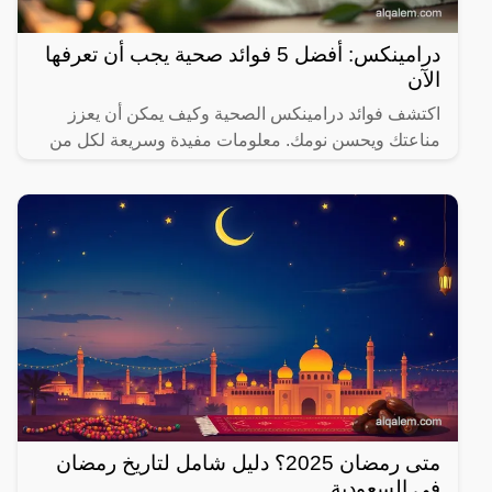
درامينكس: أفضل 5 فوائد صحية يجب أن تعرفها
الآن
اكتشف فوائد درامينكس الصحية وكيف يمكن أن يعزز
مناعتك ويحسن نومك. معلومات مفيدة وسريعة لكل من
يهتم بصحته.
متى رمضان 2025؟ دليل شامل لتاريخ رمضان
في السعودية