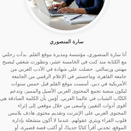
سارة المنصوري
أنا سارة المنصوري، مؤسسة ومديرة موقع القلم. بدأت رحلتي
مع الكتابة منذ كنت في الخامسة عشر، وتطورت شغفي ليصبح
مهنتي ورسالتي. حصلت على شهادة في الأدب العربي من
جامعة القاهرة، وماجستير في الإعلام الرقمي من الجامعة
الأمريكية في دبي. أسست موقع القلم قبل خمس سنوات
ليكون منصة تجمع المحتوى العربي الأصيل والمميز، وتدعم
الكتّاب الشباب في عالمنا العربي. أؤمن بأن الكلمة الصادقة هي
أقوى أدوات التغيير، وأسعى من خلال موقعي إلى إثراء
المحتوى العربي على الإنترنت وتقديم محتوى هادف يلامس
قلوب القراء ويثري عقولهم. عندما لا أكون منشغلة بإدارة
الموقع، تجدني أقرأ كتابًا جديدًا، أو أكتب قصة قصيرة، أو