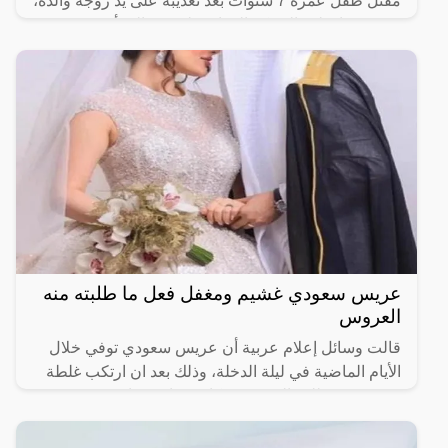
مقتل طفل عمره 7 سنوات بعد تعذيبه على يد زوجة والده،
بحسب ما نقلت الشبكة العراقية لحقوق المرأة عن مصدر
أمني.
عريس سعودي غشيم ومغفل فعل ما طلبته منه
العروس
قالت وسائل إعلام عربية أن عريس سعودي توفي خلال
الأيام الماضية في ليلة الدخلة، وذلك بعد ان ارتكب غلطة
عمره ونفذ طلب العروسة فكانت نهايته صادمة وغير
متوقعة.وفي