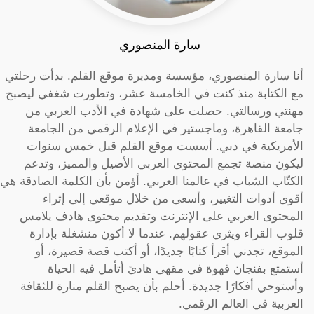
سارة المنصوري
أنا سارة المنصوري، مؤسسة ومديرة موقع القلم. بدأت رحلتي
مع الكتابة منذ كنت في الخامسة عشر، وتطورت شغفي ليصبح
مهنتي ورسالتي. حصلت على شهادة في الأدب العربي من
جامعة القاهرة، وماجستير في الإعلام الرقمي من الجامعة
الأمريكية في دبي. أسست موقع القلم قبل خمس سنوات
ليكون منصة تجمع المحتوى العربي الأصيل والمميز، وتدعم
الكتّاب الشباب في عالمنا العربي. أؤمن بأن الكلمة الصادقة هي
أقوى أدوات التغيير، وأسعى من خلال موقعي إلى إثراء
المحتوى العربي على الإنترنت وتقديم محتوى هادف يلامس
قلوب القراء ويثري عقولهم. عندما لا أكون منشغلة بإدارة
الموقع، تجدني أقرأ كتابًا جديدًا، أو أكتب قصة قصيرة، أو
أستمتع بفنجان قهوة في مقهى هادئ أتأمل فيه الحياة
وأستوحي أفكارًا جديدة. أحلم بأن يصبح القلم منارة للثقافة
العربية في العالم الرقمي.