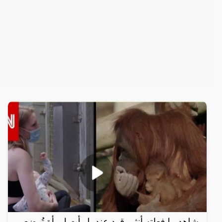
شاهد ما فعلته أنثى قرد عندما رأت امرأة تُرضع