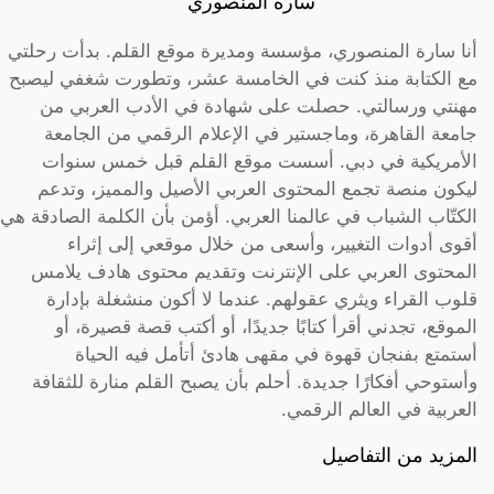
سارة المنصوري
أنا سارة المنصوري، مؤسسة ومديرة موقع القلم. بدأت رحلتي
مع الكتابة منذ كنت في الخامسة عشر، وتطورت شغفي ليصبح
مهنتي ورسالتي. حصلت على شهادة في الأدب العربي من
جامعة القاهرة، وماجستير في الإعلام الرقمي من الجامعة
الأمريكية في دبي. أسست موقع القلم قبل خمس سنوات
ليكون منصة تجمع المحتوى العربي الأصيل والمميز، وتدعم
الكتّاب الشباب في عالمنا العربي. أؤمن بأن الكلمة الصادقة هي
أقوى أدوات التغيير، وأسعى من خلال موقعي إلى إثراء
المحتوى العربي على الإنترنت وتقديم محتوى هادف يلامس
قلوب القراء ويثري عقولهم. عندما لا أكون منشغلة بإدارة
الموقع، تجدني أقرأ كتابًا جديدًا، أو أكتب قصة قصيرة، أو
أستمتع بفنجان قهوة في مقهى هادئ أتأمل فيه الحياة
وأستوحي أفكارًا جديدة. أحلم بأن يصبح القلم منارة للثقافة
العربية في العالم الرقمي.
المزيد من التفاصيل