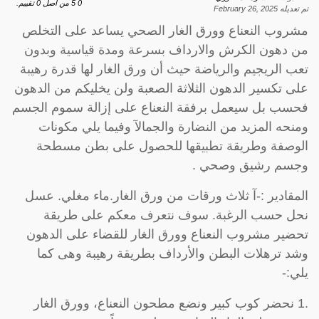
0
5
من اصل
0
تقييم.
تم تعديله
February 26, 2025
مشروب النعناع وورق الغار الصحي يساعد على التخلص
من دهون الكرش والارداف بسرعة ومدة قياسية وبدون
تعب الريجيم والرياضة حيث أن ورق الغار لها قدرة رهيبة
على تكسير الدهون الثلاثة الصعبة ولن يخليكم من الدهون
فحسب بل سيعمل برفقة النعناع على إزالة سموم الجسم
ومنحه المزيد من النضارة والجمالآ وفيما يلي مكونات
الوصفة وطريقة تطبيقها للحصول على بطن مسطحة
وجسم رشيق وصحي .
المقادير :-آ ثلاث ورقات من ورق الغار.ماء مغلي. عسل
نحل حسب الرغبة. سوف نتعرف معكم على طريقة
تحضير مشروب النعناع وورق الغار للقضاء على الدهون
وشد ترهلات البطن والأرداف بطريقة رهيبة وهى كما
يلي:-
.1 نحضر كوب كبير ونضع مطحون النعناع، وورق الغار