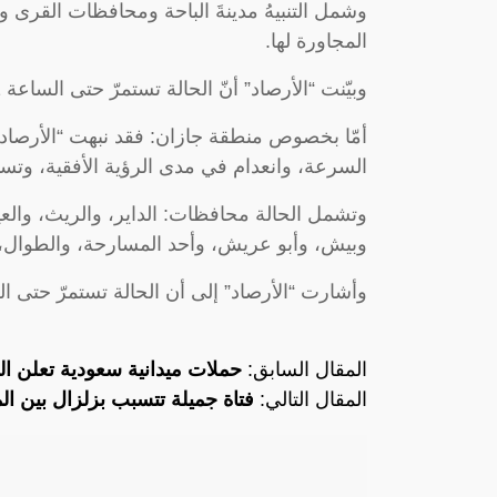
وشمل التنبيهُ مدينةَ الباحة ومحافظات القرى 
المجاورة لها.
وبيّنت “الأرصاد” أنّ الحالة تستمرّ حتى الساعة 11 مساءً.
أمّا بخصوص منطقة جازان: فقد نبهت “الأرصاد
السرعة، وانعدام في مدى الرؤية الأفقية، وت
وتشمل الحالة محافظات: الداير، والريث، والعي
وبيش، وأبو عريش، وأحد المسارحة، والطوال،
وأشارت “الأرصاد” إلى أن الحالة تستمرّ حتى ال
المقال السابق:
حملات ميدانية سعودية تعلن القبض على
المقال التالي:
فتاة جميلة تتسبب بزلزال بين ال