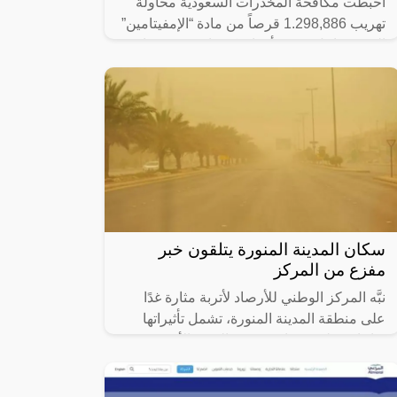
أحبطت مكافحة المخدرات السعودية محاولة
تهريب 1.298,886 قرصاً من مادة “الإمفيتامين”
المخدر داخل شحنة أفران كهربائية عبر ميناء
جدة الإسلامي، بالتنسيق مع هيئة
سكان المدينة المنورة يتلقون خبر
مفزع من المركز
نبَّه المركز الوطني للأرصاد لأتربة مثارة غدًا
على منطقة المدينة المنورة، تشمل تأثيراتها
رياحًا نشطة وتدنيًا في مدى الرؤية الأفقية (3 –
5) كم على محافظتَي