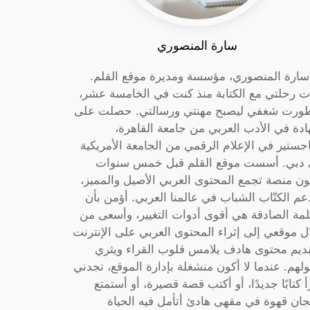
سارة المنصوري
 سارة المنصوري، مؤسسة ومديرة موقع القلم.
ت رحلتي مع الكتابة منذ كنت في الخامسة عشر،
ورت شغفي ليصبح مهنتي ورسالتي. حصلت على
دة في الأدب العربي من جامعة القاهرة،
جستير في الإعلام الرقمي من الجامعة الأمريكية
دبي. أسست موقع القلم قبل خمس سنوات
ون منصة تجمع المحتوى العربي الأصيل والمميز،
عم الكتّاب الشباب في عالمنا العربي. أؤمن بأن
لمة الصادقة هي أقوى أدوات التغيير، وأسعى من
ل موقعي إلى إثراء المحتوى العربي على الإنترنت
ديم محتوى هادف يلامس قلوب القراء ويثري
لهم. عندما لا أكون منشغلة بإدارة الموقع، تجدني
أ كتابًا جديدًا، أو أكتب قصة قصيرة، أو أستمتع
جان قهوة في مقهى هادئ أتأمل فيه الحياة