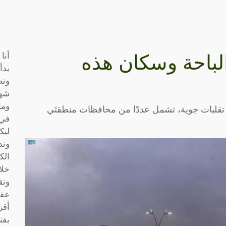
أنا
لباحة وسكان هذه
بدأ
وتط
شها
وما
ص تقلبات جوية، تشمل عددًا من محافظات منطقتَي
في 
ليك
وتد
الك
خلا
وتق
عقو
أقر
بفن