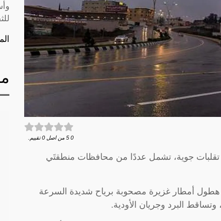
وأس
للث
الم
مق
0
5
من اصل
0
تقييم.
ص تقلبات جوية، تشمل عددًا من محافظات منطقتَي
إلى هطول أمطار غزيرة مصحوبة برياح شديدة السرعة
وتساقط البرد وجريان الأودية.