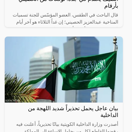
بأرقام
قال الباحث في الطقس، العضو المؤسّس للجنة تسميات
المناخية عبدالعزيز الحصيني؛ إن غداً الثلاثاء هو آخر أيام
التويبع، وبعد غدٍ الأربعاء أول الجوزاء.
بيان عاجل يحمل تحذيراً شديد اللهجة من
الداخلية
أصدرت وزارة الداخلية الكويتية بيانًا تحذيرياً، أعلنت فيه
رفضها القاطع لكل من يحاول الإساءة إلى المملكة.