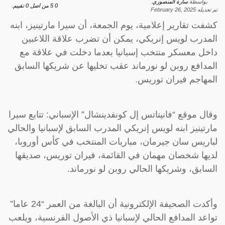
بواسطة
سارة المنصوري
.
0
5
من اصل
0
تقييم.
تم تعديله
February 26, 2025
كشفت تقارير إعلامية، يوم الجمعة، أن سيرا مارتينيز، ابنه
المدرب لويس إنريكي، يمكن أن تضرب علاقة اللاعبين
داخل معسكر منتخب إسبانيا بعدما دخلت في علاقة مع
المدافع روبن لو نورماند عقب تخليها عن شريكها السابق
المهاجم فيران توريس.
وقال موقع “فانيتاتس إل كونفدينشال” الإسباني: تتابع سيرا
مارتينيز ابنه لويس إنريكي المدرب السابق لإسبانيا والحالي
لباريس سان جيرمان، مباريات المنتخب في كأس أوروبا،
لديها شخصان مهمان في القائمة، فيران توريس، صديقها
السابق، وشريكها الحالي روبن لو نورماند.
وأكدت الصحيفة الإلكترونية أن البالغة من العمر “24 عاما”
تواعد المدافع الحالي لإسبانيا ذي الأصول الفرنسية، ويلعب