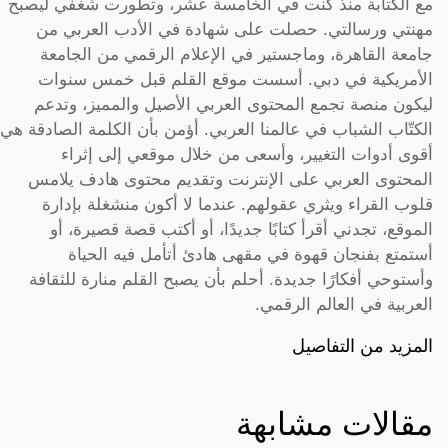
مع الكتابة منذ كنت في الخامسة عشر، وتطورت شغفي ليصبح
مهنتي ورسالتي. حصلت على شهادة في الأدب العربي من
جامعة القاهرة، وماجستير في الإعلام الرقمي من الجامعة
الأمريكية في دبي. أسست موقع القلم قبل خمس سنوات
ليكون منصة تجمع المحتوى العربي الأصيل والمميز، وتدعم
الكتّاب الشباب في عالمنا العربي. أؤمن بأن الكلمة الصادقة هي
أقوى أدوات التغيير، وأسعى من خلال موقعي إلى إثراء
المحتوى العربي على الإنترنت وتقديم محتوى هادف يلامس
قلوب القراء ويثري عقولهم. عندما لا أكون منشغلة بإدارة
الموقع، تجدني أقرأ كتابًا جديدًا، أو أكتب قصة قصيرة، أو
أستمتع بفنجان قهوة في مقهى هادئ أتأمل فيه الحياة
وأستوحي أفكارًا جديدة. أحلم بأن يصبح القلم منارة للثقافة
العربية في العالم الرقمي.
المزيد من التفاصيل
مقالات مشابهة