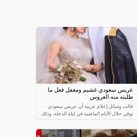
عريس سعودي غشيم ومغفل فعل ما
طلبته منه العروس
قالت وسائل إعلام عربية أن عريس سعودي
توفي خلال الأيام الماضية في ليلة الدخلة، وذلك
بعد ان ارتكب غلطة عمره ونفذ طلب العروسة
فكانت نهايته صادمة وغير متوقعة.وفي