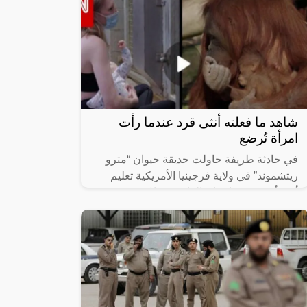
شاهد ما فعلته أنثى قرد عندما رأت
امرأة تُرضع
في حادثة طريفة حاولت حديقة حيوان “مترو
ريتشموند” في ولاية فرجينيا الأمريكية تعليم
أنثى أحد قرود “انسان الغاب” فيها كيفية
الرضاعة، إذ أحضر حراس الحديقة أمًا