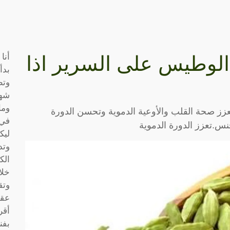
أنا
لوطيس على السرير اذا
بدأ
وتط
شها
وما
عزز صحة القلب والأوعية الدموية وتحسن الدورة
في 
جنس.تعزز الدورة الدموية
ليك
وتد
الك
خلا
وتق
عقو
أقر
بفن