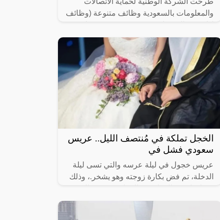
طرحت الشركة الوطنية لحماية الاتصالات
والمعلومات بالسعودية وظائف متنوعة (وظائف
إدارية ، مالية، قانونية، هندسية وتقنية) شاغرة
للتقديم (رجال / نساء) لحملة
الخجل تملكة في مُنتصف الليل.. عريس
سعودي فشل في
عريس خجول في ليلة عرسه والتي تسى ليلة
الدخلة، تم فض بكارة زوجته وهو يشخر.، وذلك
بعد ان انفض المولد يوم الزفاف، وذهب الجميع
إلى منازلهم بقي العريس المحتاس وحيدا