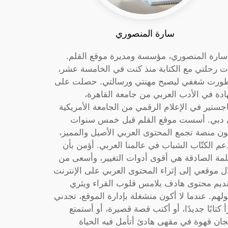
سارة المنصوري
 سارة المنصوري، مؤسسة ومديرة موقع القلم.
ت رحلتي مع الكتابة منذ كنت في الخامسة عشر،
ورت شغفي ليصبح مهنتي ورسالتي. حصلت على
دة في الأدب العربي من جامعة القاهرة،
جستير في الإعلام الرقمي من الجامعة الأمريكية
دبي. أسست موقع القلم قبل خمس سنوات
ون منصة تجمع المحتوى العربي الأصيل والمميز،
عم الكتّاب الشباب في عالمنا العربي. أؤمن بأن
لمة الصادقة هي أقوى أدوات التغيير، وأسعى من
ل موقعي إلى إثراء المحتوى العربي على الإنترنت
ديم محتوى هادف يلامس قلوب القراء ويثري
لهم. عندما لا أكون منشغلة بإدارة الموقع، تجدني
أ كتابًا جديدًا، أو أكتب قصة قصيرة، أو أستمتع
جان قهوة في مقهى هادئ أتأمل فيه الحياة