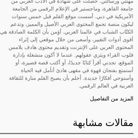
مهنتي ورسالتي. حصلت على شهادة في الأدب العربي من
جامعة القاهرة، وماجستير في الإعلام الرقمي من الجامعة
الأمريكية في دبي. أسست موقع القلم قبل خمس سنوات
ليكون منصة تجمع المحتوى العربي الأصيل والمميز، وتدعم
الكتّاب الشباب في عالمنا العربي. أؤمن بأن الكلمة الصادقة هي
أقوى أدوات التغيير، وأسعى من خلال موقعي إلى إثراء
المحتوى العربي على الإنترنت وتقديم محتوى هادف يلامس
قلوب القراء ويثري عقولهم. عندما لا أكون منشغلة بإدارة
الموقع، تجدني أقرأ كتابًا جديدًا، أو أكتب قصة قصيرة، أو
أستمتع بفنجان قهوة في مقهى هادئ أتأمل فيه الحياة
وأستوحي أفكارًا جديدة. أحلم بأن يصبح القلم منارة للثقافة
العربية في العالم الرقمي.
المزيد من التفاصيل
مقالات مشابهة