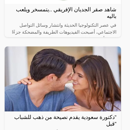
شاهد صقر الجديان الإفريقي ..يتمسخر ويلعب
باليه
في عصر التكنولوجيا الحديثة وانتشار وسائل التواصل
الاجتماعي، أصبحت الفيديوهات الطريفة والمضحكة جزءًا
لا يتجزأ من حياتنا اليومية، ومن بين الفيديوهات التي
انتشرت
“دكتورة سعودية يقدم نصيحة من ذهب للشباب
“قبل