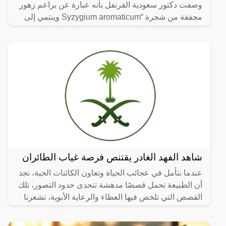
وصفت دكتور سعودية القرنفل بأنه عبارة عن براعم زهور
مجففة من شجرة “Syzygium aromaticum وينتمي إلى
عائلة النبات المسماة “yrtaceae”، وهو نبات دائم الخضرة
ينمو في
شاهد الفهد الغادر يقتنص فرصة غياب الطائران
عندما نتأمل في عجائب الحياة وتعاون الكائنات الحية، نجد
أن الطبيعة تحمل قصصًا مدهشة تتحدى حدود التصور، تلك
القصص التي تلخص فيها العطاء والرعاية الأبوية، تشعرنا