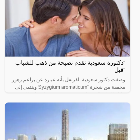
“دكتورة سعودية تقدم نصيحة من ذهب للشباب
“قبل
وصفت دكتور سعودية القرنفل بأنه عبارة عن براعم زهور
مجففة من شجرة “Syzygium aromaticum وينتمي إلى
عائلة النبات المسماة “yrtaceae”، وهو نبات دائم الخضرة
ينمو في