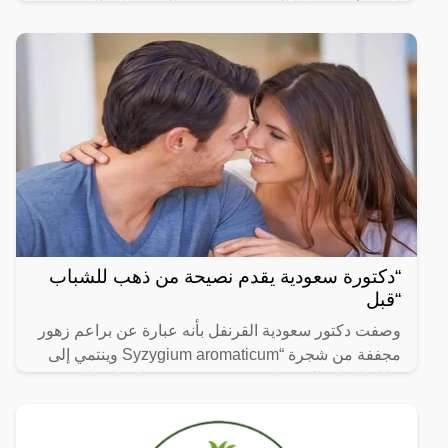
لا يتجزأ من حياتنا اليومية، ومن بين الفيديوهات التي
انتشرت
“دكتورة سعودية يقدم نصيحة من ذهب للشباب
“قبل
وصفت دكتور سعودية القرنفل بأنه عبارة عن براعم زهور
مجففة من شجرة “Syzygium aromaticum وينتمي إلى
عائلة النبات المسماة “yrtaceae”، وهو نبات دائم الخضرة
ينمو في