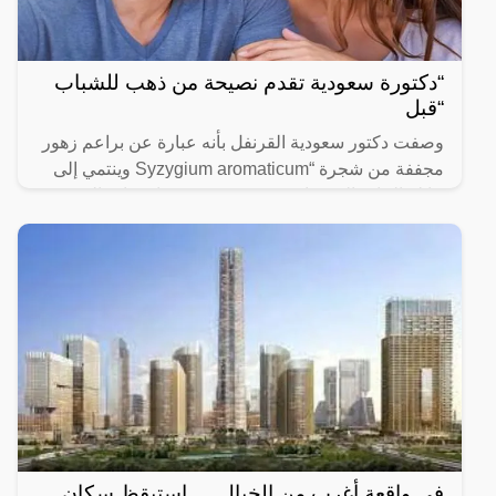
“دكتورة سعودية تقدم نصيحة من ذهب للشباب
“قبل
وصفت دكتور سعودية القرنفل بأنه عبارة عن براعم زهور
مجففة من شجرة “Syzygium aromaticum وينتمي إلى
عائلة النبات المسماة “yrtaceae”، وهو نبات دائم الخضرة
ينمو في
في واقعة أغرب من الخيال … استيقظ سكان