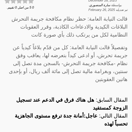
December 28, 2023
بواسطة
سارة المنصوري
.
0
5
من اصل
0
تقييم.
تم تعديله
February 26, 2025
قالت النيابة العامة: حظر نظام مكافحة جريمة التحرش
البلاغات الكيدية والادعاءات الكاذبة، وقرر العقوبات
النظامية لكل من يرتكب ذلك بأي صورة كانت
وتفصيلاً قالت النيابة العامة: كل من قدّم بلاغاً كيدياً عن
جريمة تحرش، أو ادعى كيداً بتعرضه لها، يعاقب وفق
نظام -مكافحة جريمة التحرش- بالسجن مدة تصل إلى
سنتين، وبغرامة مالية تصل إلى مائة ألف ريال، أو بإحدى
هاتين العقوبتين
المقال السابق:
هل هناك فرق في الدعم عند تسجيل
الزوجة كمستفيد
المقال التالي:
عاجل:أمانة جدة ترفع مستوى الجاهزية
تحسباً لهذه