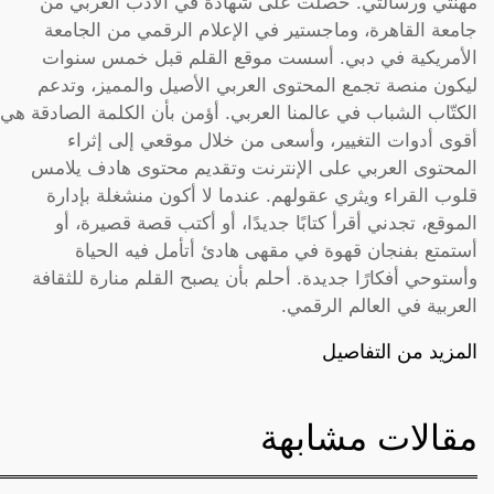
مهنتي ورسالتي. حصلت على شهادة في الأدب العربي من
جامعة القاهرة، وماجستير في الإعلام الرقمي من الجامعة
الأمريكية في دبي. أسست موقع القلم قبل خمس سنوات
ليكون منصة تجمع المحتوى العربي الأصيل والمميز، وتدعم
الكتّاب الشباب في عالمنا العربي. أؤمن بأن الكلمة الصادقة هي
أقوى أدوات التغيير، وأسعى من خلال موقعي إلى إثراء
المحتوى العربي على الإنترنت وتقديم محتوى هادف يلامس
قلوب القراء ويثري عقولهم. عندما لا أكون منشغلة بإدارة
الموقع، تجدني أقرأ كتابًا جديدًا، أو أكتب قصة قصيرة، أو
أستمتع بفنجان قهوة في مقهى هادئ أتأمل فيه الحياة
وأستوحي أفكارًا جديدة. أحلم بأن يصبح القلم منارة للثقافة
العربية في العالم الرقمي.
المزيد من التفاصيل
مقالات مشابهة