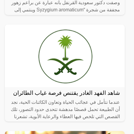
وصفت دكتور سعودية القرنفل بأنه عبارة عن براعم زهور
مجففة من شجرة “Syzygium aromaticum وينتمي إلى
عائلة النبات المسماة “yrtaceae”، وهو نبات دائم الخضرة
ينمو في
شاهد الفهد الغادر يقتنص فرصة غياب الطائران
عندما نتأمل في عجائب الحياة وتعاون الكائنات الحية، نجد
أن الطبيعة تحمل قصصًا مدهشة تتحدى حدود التصور، تلك
القصص التي تلخص فيها العطاء والرعاية الأبوية، تشعرنا