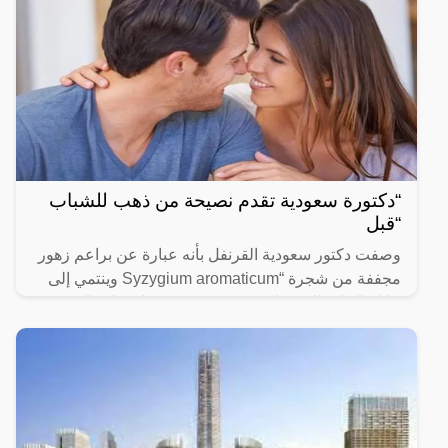
“دكتورة سعودية تقدم نصيحة من ذهب للشباب
“قبل
وصفت دكتور سعودية القرنفل بأنه عبارة عن براعم زهور
مجففة من شجرة “Syzygium aromaticum وينتمي إلى
عائلة النبات المسماة “yrtaceae”، وهو نبات دائم الخضرة
ينمو في