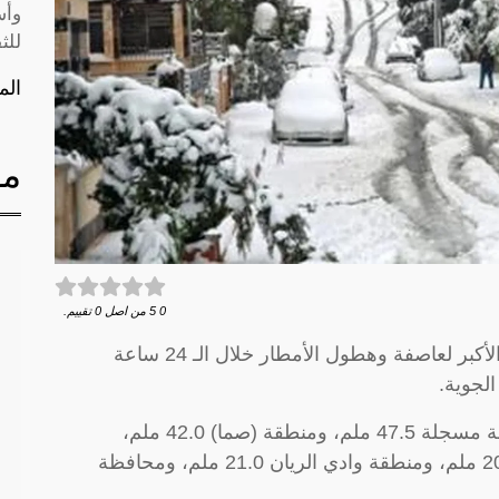
وأس
للث
الم
مق
0
5
من اصل
0
تقييم.
تصدرت محافظة عجلون / رأس منيف النسبة الأكبر لعاصفة وهطول الأمطار خلال الـ 24 ساعة
وجاءت محافظة إربد في المرتبة الثانية للعاصفة مسجلة 47.5 ملم، ومنطقة (صما) 42.0 ملم،
ومنطقة الباقورة 35.5 ملم، ومنطقة الرمثا 20.5 ملم، ومنطقة وادي الريان 21.0 ملم، ومحافظة