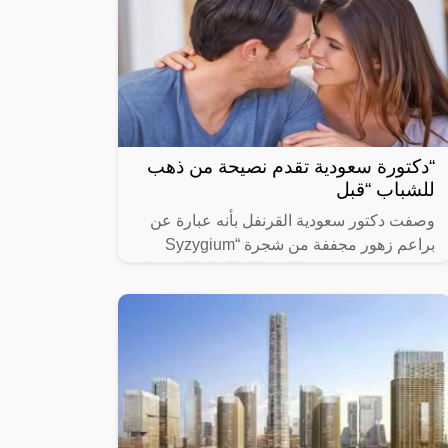
“دكتورة سعودية تقدم نصيحة من ذهب
للشباب “قبل
وصفت دكتور سعودية القرنفل بأنه عبارة عن
براعم زهور مجففة من شجرة “Syzygium
aromaticum وينتمي إلى عائلة النبات المسماة
“yrtaceae”، وهو نبات دائم الخضرة ينمو في