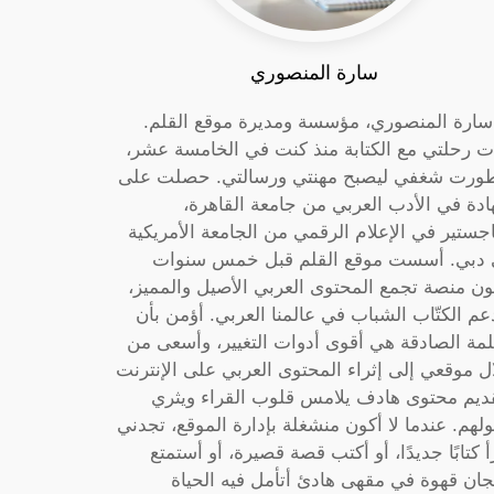
سارة المنصوري
 سارة المنصوري، مؤسسة ومديرة موقع القلم.
ت رحلتي مع الكتابة منذ كنت في الخامسة عشر،
ورت شغفي ليصبح مهنتي ورسالتي. حصلت على
دة في الأدب العربي من جامعة القاهرة،
جستير في الإعلام الرقمي من الجامعة الأمريكية
دبي. أسست موقع القلم قبل خمس سنوات
ون منصة تجمع المحتوى العربي الأصيل والمميز،
عم الكتّاب الشباب في عالمنا العربي. أؤمن بأن
لمة الصادقة هي أقوى أدوات التغيير، وأسعى من
ل موقعي إلى إثراء المحتوى العربي على الإنترنت
ديم محتوى هادف يلامس قلوب القراء ويثري
لهم. عندما لا أكون منشغلة بإدارة الموقع، تجدني
أ كتابًا جديدًا، أو أكتب قصة قصيرة، أو أستمتع
جان قهوة في مقهى هادئ أتأمل فيه الحياة