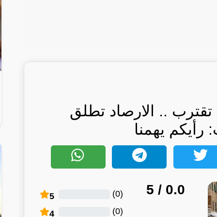
تقترب .. الارصاد تطلق
 رأيكم يهمنا
/ 5
0.0
)
0
(
5
)
0
(
4