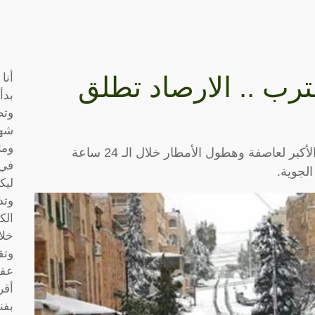
أنا
ترب .. الارصاد تطلق
بدأ
وتط
شها
وما
تصدرت محافظة عجلون / رأس منيف النسبة الأكبر لعاصفة وهطول الأمطار خلال الـ 24 ساعة
في 
ليك
وتد
الك
خلا
وتق
عقو
أقر
بفن