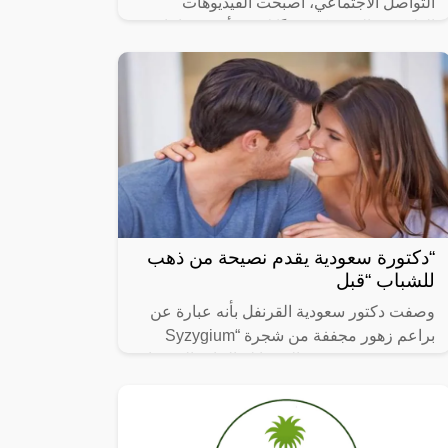
التواصل الاجتماعي، أصبحت الفيديوهات
الطريفة والمضحكة جزءًا لا يتجزأ من حياتنا
اليومية، ومن بين الفيديوهات التي انتشرت
“دكتورة سعودية يقدم نصيحة من ذهب
للشباب “قبل
وصفت دكتور سعودية القرنفل بأنه عبارة عن
براعم زهور مجففة من شجرة “Syzygium
aromaticum وينتمي إلى عائلة النبات المسماة
“yrtaceae”، وهو نبات دائم الخضرة ينمو في