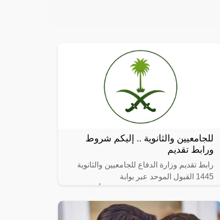
للجامعيين والثانوية .. إليكم شروط
ورابط تقديم
رابط تقديم وزارة الدفاع للجامعيين والثانوية
1445 القبول الموحد عبر بوابة
afca.mod.gov.sa ، في بيان رسمي أعلنت
وزارة الدفاع بالمملكة العربية السعودية متمثلة