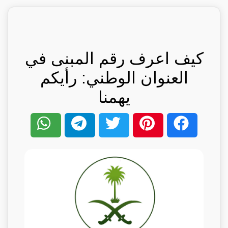
كيف اعرف رقم المبنى في
العنوان الوطني: رأيكم
يهمنا