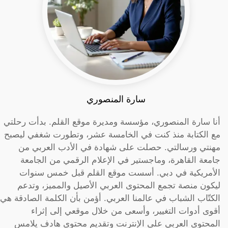
سارة المنصوري
أنا سارة المنصوري، مؤسسة ومديرة موقع القلم. بدأت رحلتي
مع الكتابة منذ كنت في الخامسة عشر، وتطورت شغفي ليصبح
مهنتي ورسالتي. حصلت على شهادة في الأدب العربي من
جامعة القاهرة، وماجستير في الإعلام الرقمي من الجامعة
الأمريكية في دبي. أسست موقع القلم قبل خمس سنوات
ليكون منصة تجمع المحتوى العربي الأصيل والمميز، وتدعم
الكتّاب الشباب في عالمنا العربي. أؤمن بأن الكلمة الصادقة هي
أقوى أدوات التغيير، وأسعى من خلال موقعي إلى إثراء
المحتوى العربي على الإنترنت وتقديم محتوى هادف يلامس