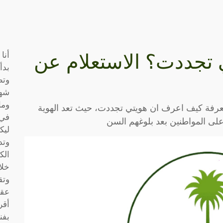
أنا
تجددت؟ الاستعلام عن
بدأ
وتط
شها
وما
عرفة كيف اعرف ان هويتي تجددت، حيث تعد الهوية
في 
لى المواطنين بعد بلوغهم السن
ليك
وتد
الك
خلا
وتق
عقو
أقر
بفن