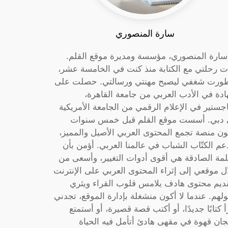
سارة المنصوري
 سارة المنصوري، مؤسسة ومديرة موقع القلم.
ت رحلتي مع الكتابة منذ كنت في الخامسة عشر،
ورت شغفي ليصبح مهنتي ورسالتي. حصلت على
دة في الأدب العربي من جامعة القاهرة،
جستير في الإعلام الرقمي من الجامعة الأمريكية
دبي. أسست موقع القلم قبل خمس سنوات
ون منصة تجمع المحتوى العربي الأصيل والمميز،
عم الكتّاب الشباب في عالمنا العربي. أؤمن بأن
لمة الصادقة هي أقوى أدوات التغيير، وأسعى من
ل موقعي إلى إثراء المحتوى العربي على الإنترنت
ديم محتوى هادف يلامس قلوب القراء ويثري
لهم. عندما لا أكون منشغلة بإدارة الموقع، تجدني
أ كتابًا جديدًا، أو أكتب قصة قصيرة، أو أستمتع
جان قهوة في مقهى هادئ أتأمل فيه الحياة