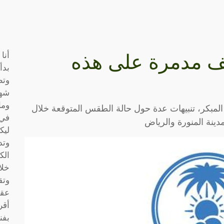
أنا
ف مدمرة على هذه
بدأ
وتط
شها
وما
 المبكر، تنبيهات عدة حول حالة الطقس المتوقعة خلال
في 
ينة المنورة والرياض
ليك
وتد
الك
خلا
وتق
عقو
أقر
بفن