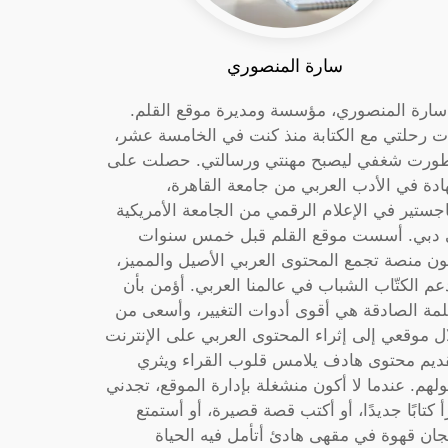
سارة المنصوري
 سارة المنصوري، مؤسسة ومديرة موقع القلم.
ت رحلتي مع الكتابة منذ كنت في الخامسة عشر،
ورت شغفي ليصبح مهنتي ورسالتي. حصلت على
دة في الأدب العربي من جامعة القاهرة،
جستير في الإعلام الرقمي من الجامعة الأمريكية
دبي. أسست موقع القلم قبل خمس سنوات
ون منصة تجمع المحتوى العربي الأصيل والمميز،
عم الكتّاب الشباب في عالمنا العربي. أؤمن بأن
لمة الصادقة هي أقوى أدوات التغيير، وأسعى من
ل موقعي إلى إثراء المحتوى العربي على الإنترنت
ديم محتوى هادف يلامس قلوب القراء ويثري
لهم. عندما لا أكون منشغلة بإدارة الموقع، تجدني
أ كتابًا جديدًا، أو أكتب قصة قصيرة، أو أستمتع
جان قهوة في مقهى هادئ أتأمل فيه الحياة