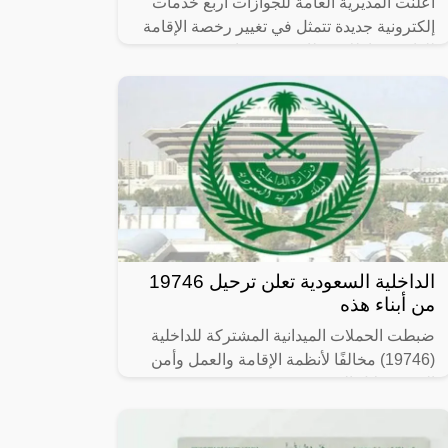
اعلنت المديرية العامة للجوازات أربع خدمات
إلكترونية جديدة تتمثل في تغيير رخصة الإقامة
للوافدين بإطلاق بطاقة جديدة باسم (هوية
مقيم) بمميزات جديدة ومريحة لصاحب
الداخلية السعودية تعلن ترحيل 19746
من أبناء هذه
ضبطت الحملات الميدانية المشتركة للداخلية
(19746) مخالفًا لأنظمة الإقامة والعمل وأمن
الحدود خلال الفترة من 26/ 08/ 1445 هـ
الموافق 07/ 03/ 2024 م إلى 03/ 09/