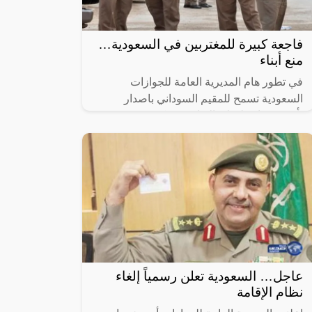
فاجعة كبيرة للمغتربين في السعودية…
منع أبناء
في تطور هام المديرية العامة للجوازات
السعودية تسمح للمقيم السوداني باصدار
تأشيرة زيارة لهؤلاء الاقارب، تعكس هذه
الخطوة المتقدمة التزام المملكة بتعزيز الروابط
عاجل… السعودية تعلن رسمياً إلغاء
نظام الإقامة