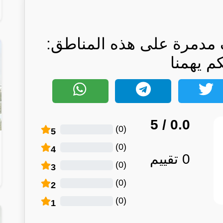
مدمرة على هذه المناطق:
كم يهمنا
/ 5
0.0
)
0
(
5
)
0
(
4
0
تقييم
)
0
(
3
)
0
(
2
)
0
(
1