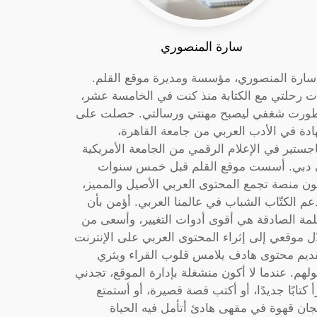
سارة المنصوري
 سارة المنصوري، مؤسسة ومديرة موقع القلم.
ت رحلتي مع الكتابة منذ كنت في الخامسة عشر،
ورت شغفي ليصبح مهنتي ورسالتي. حصلت على
دة في الأدب العربي من جامعة القاهرة،
جستير في الإعلام الرقمي من الجامعة الأمريكية
دبي. أسست موقع القلم قبل خمس سنوات
ون منصة تجمع المحتوى العربي الأصيل والمميز،
عم الكتّاب الشباب في عالمنا العربي. أؤمن بأن
لمة الصادقة هي أقوى أدوات التغيير، وأسعى من
ل موقعي إلى إثراء المحتوى العربي على الإنترنت
ديم محتوى هادف يلامس قلوب القراء ويثري
لهم. عندما لا أكون منشغلة بإدارة الموقع، تجدني
أ كتابًا جديدًا، أو أكتب قصة قصيرة، أو أستمتع
جان قهوة في مقهى هادئ أتأمل فيه الحياة