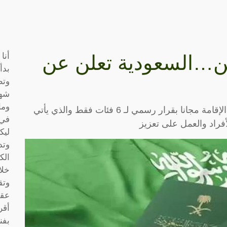
أنا
ين…السعودية تعلن عن
بدأ
وتط
شها
وما
أصدرت وزارة الداخلية السعودية قرارا بتجديد الإقامة مجانا بقرار رسمي لـ 6 فئات فقط والذي يأتي
في 
فراد والعمل على تعزيز
ليك
وتد
الك
خلا
وتق
عقو
أقر
بفن