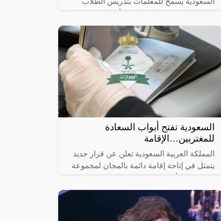
السعودية يسمح للمعلمات بتدريس الطلاب
والطالبات من مرحلة رياض الأطفال حتى
الصف السادس الابتدائي في المدارس الأهلية
السعودية تفتح أبواب السعادة
للمغتربين…الإقامة
المملكة العربية السعودية تعلن عن قرار جديد
يتمثل في إتاحة إقامة دائمة بالمجان لمجموعة
معينة من الأجانب والمغتربين العاملين في
المملكة خلال العام 2024، وهذه