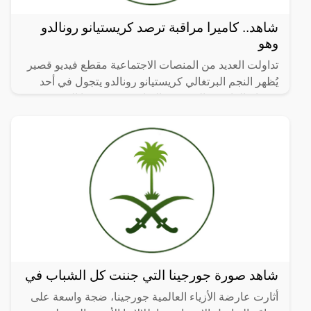
شاهد.. كاميرا مراقبة ترصد كريستيانو رونالدو
وهو
تداولت العديد من المنصات الاجتماعية مقطع فيديو قصير
يُظهر النجم البرتغالي كريستيانو رونالدو يتجول في أحد
شوراع العاصمة السعودية الرياض وهو مرتديا الثوب
شاهد صورة جورجينا التي جننت كل الشباب في
أثارت عارضة الأزياء العالمية جورجينا، ضجة واسعة على