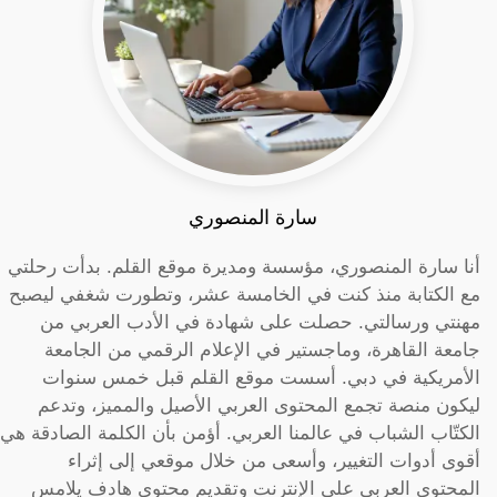
سارة المنصوري
أنا سارة المنصوري، مؤسسة ومديرة موقع القلم. بدأت رحلتي
مع الكتابة منذ كنت في الخامسة عشر، وتطورت شغفي ليصبح
مهنتي ورسالتي. حصلت على شهادة في الأدب العربي من
جامعة القاهرة، وماجستير في الإعلام الرقمي من الجامعة
الأمريكية في دبي. أسست موقع القلم قبل خمس سنوات
ليكون منصة تجمع المحتوى العربي الأصيل والمميز، وتدعم
الكتّاب الشباب في عالمنا العربي. أؤمن بأن الكلمة الصادقة هي
أقوى أدوات التغيير، وأسعى من خلال موقعي إلى إثراء
المحتوى العربي على الإنترنت وتقديم محتوى هادف يلامس