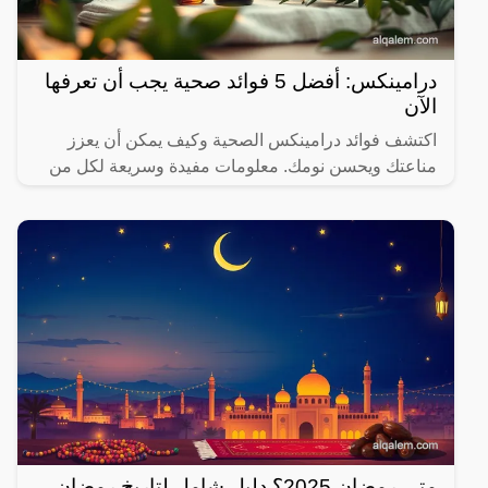
درامينكس: أفضل 5 فوائد صحية يجب أن تعرفها
الآن
اكتشف فوائد درامينكس الصحية وكيف يمكن أن يعزز
مناعتك ويحسن نومك. معلومات مفيدة وسريعة لكل من
يهتم بصحته.
متى رمضان 2025؟ دليل شامل لتاريخ رمضان