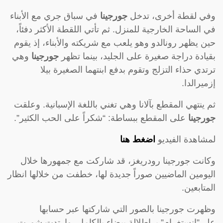
وفي لقطة أخرى، تدخل
جورجينا
في سباق جري مع الأبناء
في الساحة الخارجية للمنزل. ثم تأتي اللقطة الأكثر دفئاً،
حين يظهر رونالدو وهو يلعب مع شريكته والأبناء، إذ يقوم
بقيادة دراجة صغيرة على الجليد، بينما تظهر
جورجينا
وهي
ترتدي حذاء التزلج وتقوم بدفع ابنتهما الصغيرة بيلا
إزميرالدا.
ثم ينتهي المقطع بآلانا وهي تغني باللغة الإسبانية. وعلقت
جورجينا
على المقطع ببساطة: “شكراً على الحب الكثير”.
لمشاهدة الفيديو
اضغط هنا
وكانت جورجينا رودريغز، قد شاركت مع جمهورها خلال
اليومين الماضيين صوراً جديدة لها، خطفت من خلالها انظار
المتابعين.
وظهرت جورجينا بالصور التي شاركتها عبر حسابها
على”إنستغرام” بـ إطلالة بيضاء بالكامل، وارتدت شورت