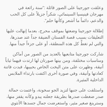
وعلقت جورجينا على الصور قائلة :”سنة رائعة في
مهرجان فينيسيا السينمائي، شكراً جزيلاً على كل الحب
والدعم، دائماً ما أشعر وكأنها حلم”.
إطلالة جورجينا وضعتها بموقف محرج، بعدما إنهالت عليها
التعليقات بسبب قصة الفستان الضيقة جداً عند صدرها،
والتي لم تغطِّ كل هذه المنطقة، أو على جزءاً جيداً منها.
شاركت جورجينا متابعيها بالعديد من الصور من أماكن
ومناسبات مختلفة، ومن بينها صورتان لها ارتدت فيهما ثياباً
أنيقة، وظهرت على متن اليخت الخاص بحبيبها، فبدت فاتنة
كعادتها وأنيقة، وفي صورة أخرى اكتفت بارتداء الملابس
الداخلية المثيرة.
واستلقت على جنبها لتزيد الجو سخونة، واعتمدت حمالة
صدر ضغطت صدرها بطريقة جعلته يبدو وكأنه يقفز منها،
وسترينغ صغير مثير، واستعرضت جمال جسدها الأنثوي