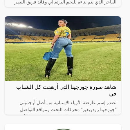
الفاخر الذي يتم بناءه للنجم البرتغالي وقائد فريق النصر
السعودي “كريستيانو رونالدو”، في كاسكايس، على بعد 20
دقيقة
شاهد صورة جورجينا التي أرهقت كل الشباب
في
تصدر إسم عارضة الأزياء الإسبانية من أصل أرجنتيني
“جورجينا رودريغيز” محركات البحث ومواقع التواصل
الإجتماعي خلال الساعات الماضية، بعد ظهورها الأخير في
ملعب