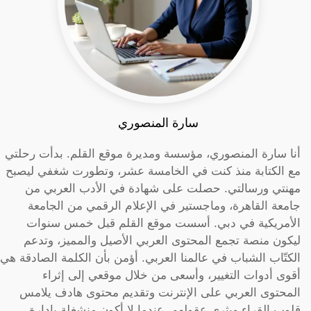
سارة المنصوري
أنا سارة المنصوري، مؤسسة ومديرة موقع القلم. بدأت رحلتي
مع الكتابة منذ كنت في الخامسة عشر، وتطورت شغفي ليصبح
مهنتي ورسالتي. حصلت على شهادة في الأدب العربي من
جامعة القاهرة، وماجستير في الإعلام الرقمي من الجامعة
الأمريكية في دبي. أسست موقع القلم قبل خمس سنوات
ليكون منصة تجمع المحتوى العربي الأصيل والمميز، وتدعم
الكتّاب الشباب في عالمنا العربي. أؤمن بأن الكلمة الصادقة هي
أقوى أدوات التغيير، وأسعى من خلال موقعي إلى إثراء
المحتوى العربي على الإنترنت وتقديم محتوى هادف يلامس
قلوب القراء ويثري عقولهم. عندما لا أكون منشغلة بإدارة