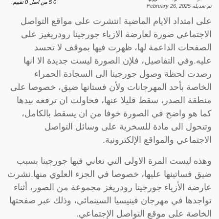
0
5
من اصل
0
تقييم.
تم تعديله
February 26, 2025
على امتداد الايام الماضية انتشرت على مواقع التواصل
الاجتماعي صورة لعارضة الازياء ​جورجينا رودريغيز​ على
الصفحات الداعمة لها، ظهرت فيها بموقف لا تحسد
عليه.وفي التفاصيل، فلإن الصورة ليست جديدة الا انها
رصدت لحظة وصول جورجينا الى السجادة الحمراء
الخاصة بأحد المهرجانات ولأن فستانها ضيق، خصوصا على
منطقة الصدر، سقط قليلا عنها، فحاولت ان ترفعه بيدها
كما هو واضح في الصورة خوفا من ان يسقط بالكامل،
وتتحول الى مادة للسخرية على وسائل التواصل
الاجتماعي والمواقع الإلكترونية.
وهذه ليست المرة الاولى التي تعاني فيها جورجينا بسبب
ضيق فساتينها عليها، خصوصا في الجزء العلوي منها.نشرت
عارضة الأزياء جورجينا رودريغز مجموعة من الصور، أثناء
تواجدها في مهرجان فينيسيا السينمائي، وذلك عبر صفحتها
الخاصة على موقع التواصل الإجتماعي.