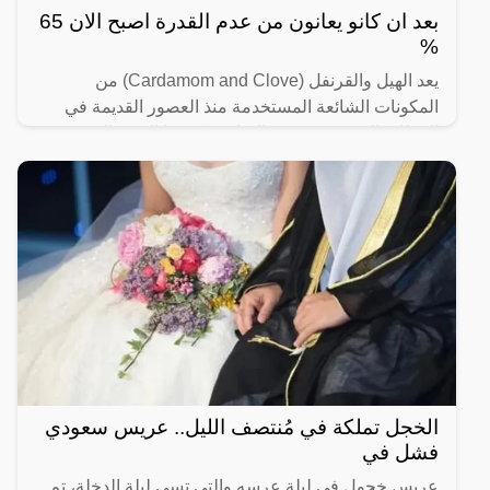
بعد ان كانو يعانون من عدم القدرة اصبح الان 65
%
يعد الهيل والقرنفل (Cardamom and Clove) من
المكونات الشائعة المستخدمة منذ العصور القديمة في
المطابخ العربية، ويشتهر الاثنان بنكهتهما القوية المميزة،
لذلك يضاف
الخجل تملكة في مُنتصف الليل.. عريس سعودي
فشل في
عريس خجول في ليلة عرسه والتي تسى ليلة الدخلة، تم