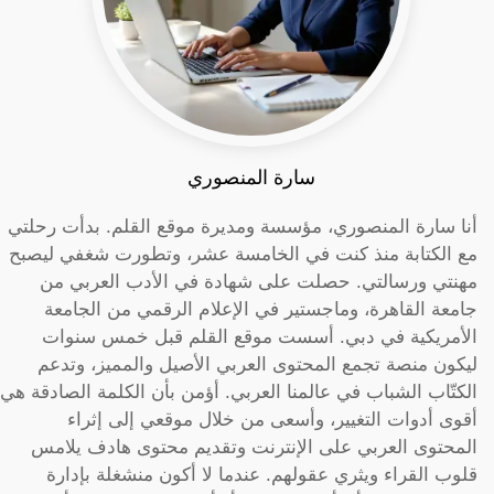
سارة المنصوري
أنا سارة المنصوري، مؤسسة ومديرة موقع القلم. بدأت رحلتي
مع الكتابة منذ كنت في الخامسة عشر، وتطورت شغفي ليصبح
مهنتي ورسالتي. حصلت على شهادة في الأدب العربي من
جامعة القاهرة، وماجستير في الإعلام الرقمي من الجامعة
الأمريكية في دبي. أسست موقع القلم قبل خمس سنوات
ليكون منصة تجمع المحتوى العربي الأصيل والمميز، وتدعم
الكتّاب الشباب في عالمنا العربي. أؤمن بأن الكلمة الصادقة هي
أقوى أدوات التغيير، وأسعى من خلال موقعي إلى إثراء
المحتوى العربي على الإنترنت وتقديم محتوى هادف يلامس
قلوب القراء ويثري عقولهم. عندما لا أكون منشغلة بإدارة