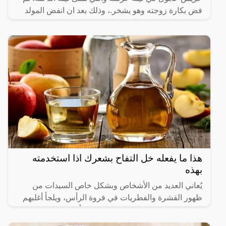
فض بكارة زوجته وهو يشخر.، وذلك بعد ان انفض المولد
يوم الزفاف، وذهب الجميع إلى منازلهم بقي العريس
المحتاس وحيدا
هذا ما يفعله خل التفاح بشعرك اذا استخدمته
بهذه
يُعاني العديد من الأشخاص وبشكل خاص السيدات من
ظهور القشرة والفطريات في فروة الرأس، ويلجأ أغلبهم
إلى استخدام مواد طبيعية مختلفة من أجل التخلص من
هذه المشكلة.