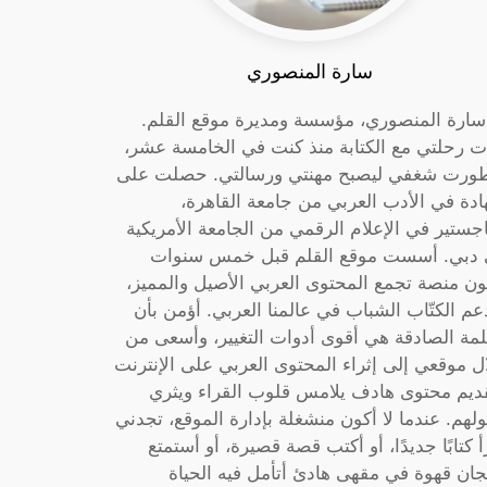
سارة المنصوري
 سارة المنصوري، مؤسسة ومديرة موقع القلم.
ت رحلتي مع الكتابة منذ كنت في الخامسة عشر،
ورت شغفي ليصبح مهنتي ورسالتي. حصلت على
دة في الأدب العربي من جامعة القاهرة،
جستير في الإعلام الرقمي من الجامعة الأمريكية
دبي. أسست موقع القلم قبل خمس سنوات
ون منصة تجمع المحتوى العربي الأصيل والمميز،
عم الكتّاب الشباب في عالمنا العربي. أؤمن بأن
لمة الصادقة هي أقوى أدوات التغيير، وأسعى من
ل موقعي إلى إثراء المحتوى العربي على الإنترنت
ديم محتوى هادف يلامس قلوب القراء ويثري
لهم. عندما لا أكون منشغلة بإدارة الموقع، تجدني
أ كتابًا جديدًا، أو أكتب قصة قصيرة، أو أستمتع
جان قهوة في مقهى هادئ أتأمل فيه الحياة