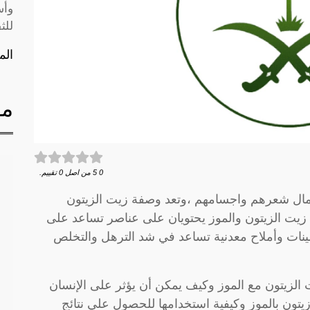
وأس
للث
الم
مق
0
5
من اصل
0
تقييم.
بجمال شعرهم واجسامهم ،وتعد وصفة زيت الزيتون
 زيت الزيتون والموز يحتويان على عناصر تساعد على
مينات وأملاح معدنية تساعد في شد الترهل والتخلص
 الزيتون مع الموز وكيف يمكن أن يؤثر على الإنسان
يتون بالموز وكيفية استخدامها للحصول علي نتائج