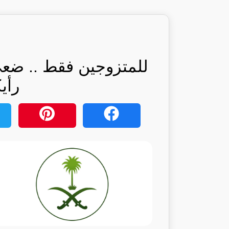
للمتزوجين فقط .. ضعي
رأي