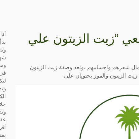
أنا
عي “زيت الزيتون علي
بدأ
وتط
شها
وما
بجمال شعرهم واجسامهم ،وتعد وصفة زيت الزيتون
في 
زيت الزيتون والموز يحتويان على
ليك
وتد
الك
خلا
وتق
عقو
أقر
بفن