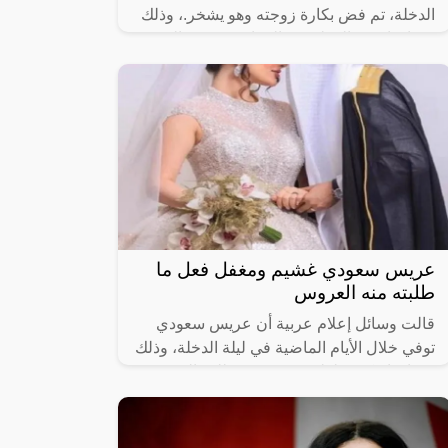
الدخلة، تم فض بكارة زوجته وهو يشخر.، وذلك
بعد ان انفض المولد يوم الزفاف، وذهب الجميع
إلى منازلهم بقي العريس المحتاس وحيدا
عريس سعودي غشيم ومغفل فعل ما
طلبته منه العروس
قالت وسائل إعلام عربية أن عريس سعودي
توفي خلال الأيام الماضية في ليلة الدخلة، وذلك
بعد ان ارتكب غلطة عمره ونفذ طلب العروسة
فكانت نهايته صادمة وغير متوقعة.وفي