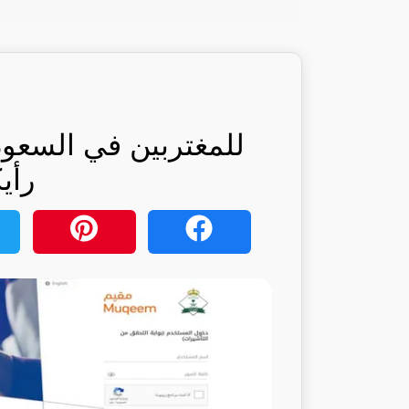
للمغتربين في السعودي
رأي