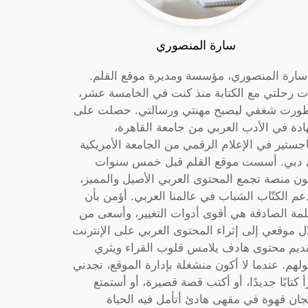
سارة المنصوري
 سارة المنصوري، مؤسسة ومديرة موقع القلم.
ت رحلتي مع الكتابة منذ كنت في الخامسة عشر،
ورت شغفي ليصبح مهنتي ورسالتي. حصلت على
دة في الأدب العربي من جامعة القاهرة،
جستير في الإعلام الرقمي من الجامعة الأمريكية
دبي. أسست موقع القلم قبل خمس سنوات
ون منصة تجمع المحتوى العربي الأصيل والمميز،
عم الكتّاب الشباب في عالمنا العربي. أؤمن بأن
لمة الصادقة هي أقوى أدوات التغيير، وأسعى من
ل موقعي إلى إثراء المحتوى العربي على الإنترنت
ديم محتوى هادف يلامس قلوب القراء ويثري
لهم. عندما لا أكون منشغلة بإدارة الموقع، تجدني
أ كتابًا جديدًا، أو أكتب قصة قصيرة، أو أستمتع
جان قهوة في مقهى هادئ أتأمل فيه الحياة