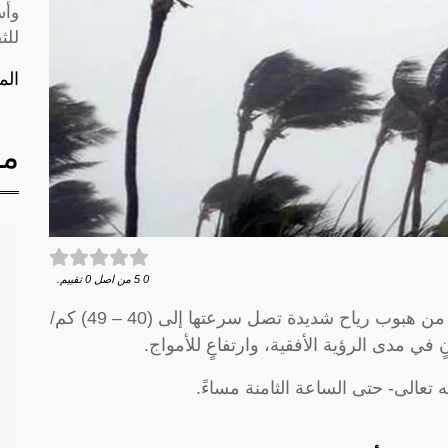
وأس
للث
الم
مق
0
5
من اصل
0
تقييم.
نبَّه المركز الوطني للأرصاد في تقريرٍ له اليوم، من هبوب رياح شديدة تصل سرعتها إلى (40 – 49) كم/
ي مدى الرؤية الأفقية، وارتفاعٍ للأمواج.
 تعالى- حتى الساعة الثامنة مساءً.