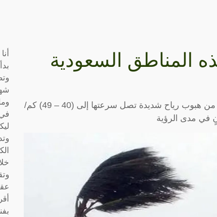
أنا
ه المناطق السعودية
بدأ
وتط
شها
وما
نبَّه المركز الوطني للأرصاد في تقريرٍ له اليوم، من هبوب رياح شديدة تصل سرعتها إلى (40 – 49) كم/
في 
ٍ في مدى الرؤية
ليك
وتد
الك
خلا
وتق
عقو
أقر
بفن