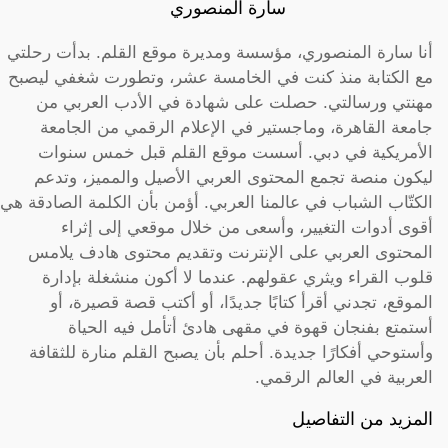
سارة المنصوري
أنا سارة المنصوري، مؤسسة ومديرة موقع القلم. بدأت رحلتي
مع الكتابة منذ كنت في الخامسة عشر، وتطورت شغفي ليصبح
مهنتي ورسالتي. حصلت على شهادة في الأدب العربي من
جامعة القاهرة، وماجستير في الإعلام الرقمي من الجامعة
الأمريكية في دبي. أسست موقع القلم قبل خمس سنوات
ليكون منصة تجمع المحتوى العربي الأصيل والمميز، وتدعم
الكتّاب الشباب في عالمنا العربي. أؤمن بأن الكلمة الصادقة هي
أقوى أدوات التغيير، وأسعى من خلال موقعي إلى إثراء
المحتوى العربي على الإنترنت وتقديم محتوى هادف يلامس
قلوب القراء ويثري عقولهم. عندما لا أكون منشغلة بإدارة
الموقع، تجدني أقرأ كتابًا جديدًا، أو أكتب قصة قصيرة، أو
أستمتع بفنجان قهوة في مقهى هادئ أتأمل فيه الحياة
وأستوحي أفكارًا جديدة. أحلم بأن يصبح القلم منارة للثقافة
العربية في العالم الرقمي.
المزيد من التفاصيل