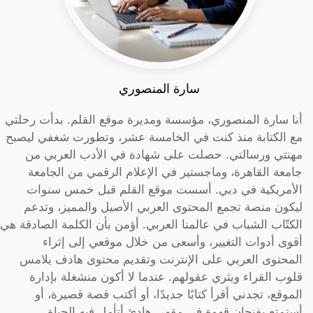
سارة المنصوري
أنا سارة المنصوري، مؤسسة ومديرة موقع القلم. بدأت رحلتي
مع الكتابة منذ كنت في الخامسة عشر، وتطورت شغفي ليصبح
مهنتي ورسالتي. حصلت على شهادة في الأدب العربي من
جامعة القاهرة، وماجستير في الإعلام الرقمي من الجامعة
الأمريكية في دبي. أسست موقع القلم قبل خمس سنوات
ليكون منصة تجمع المحتوى العربي الأصيل والمميز، وتدعم
الكتّاب الشباب في عالمنا العربي. أؤمن بأن الكلمة الصادقة هي
أقوى أدوات التغيير، وأسعى من خلال موقعي إلى إثراء
المحتوى العربي على الإنترنت وتقديم محتوى هادف يلامس
قلوب القراء ويثري عقولهم. عندما لا أكون منشغلة بإدارة
الموقع، تجدني أقرأ كتابًا جديدًا، أو أكتب قصة قصيرة، أو
أستمتع بفنجان قهوة في مقهى هادئ أتأمل فيه الحياة