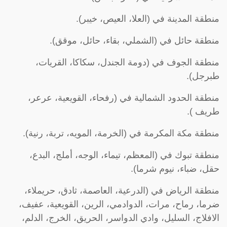
منطقة المدينة في (العلا، العيص، خيبر).
منطقة حائل في (الشملي، بقاء، حائل، موقق).
منطقة الجوف في (دومة الجندل، سكاكا، القريات،
طبرجل).
منطقة الحدود الشمالية في (رفحاء، القويعية، عرعر،
طريف ).
منطقة مكة المكرمة في (الخرمة، المويه، تربة، رنية).
منطقة تبوك في (المعظم، تيماء، الوجه، أملج، البدع،
حقل، ضباء، نيوم شرما).
منطقة الرياض في (الدرعية، العاصمة، ثادق، حريملاء،
ضرما، رماح، مرات، الدوادمي، الرين، القويعية، عفيف،
الافلاج، السليل، وادي الدواسر، الحريق، الخرج، الدلم،