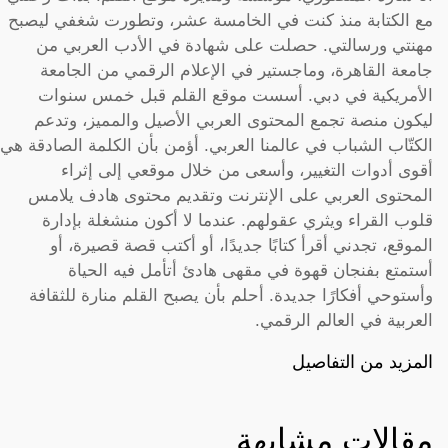
مع الكتابة منذ كنت في الخامسة عشر، وتطورت شغفي ليصبح
مهنتي ورسالتي. حصلت على شهادة في الأدب العربي من
جامعة القاهرة، وماجستير في الإعلام الرقمي من الجامعة
الأمريكية في دبي. أسست موقع القلم قبل خمس سنوات
ليكون منصة تجمع المحتوى العربي الأصيل والمميز، وتدعم
الكتّاب الشباب في عالمنا العربي. أؤمن بأن الكلمة الصادقة هي
أقوى أدوات التغيير، وأسعى من خلال موقعي إلى إثراء
المحتوى العربي على الإنترنت وتقديم محتوى هادف يلامس
قلوب القراء ويثري عقولهم. عندما لا أكون منشغلة بإدارة
الموقع، تجدني أقرأ كتابًا جديدًا، أو أكتب قصة قصيرة، أو
أستمتع بفنجان قهوة في مقهى هادئ أتأمل فيه الحياة
وأستوحي أفكارًا جديدة. أحلم بأن يصبح القلم منارة للثقافة
العربية في العالم الرقمي.
المزيد من التفاصيل
مقالات مشابهة