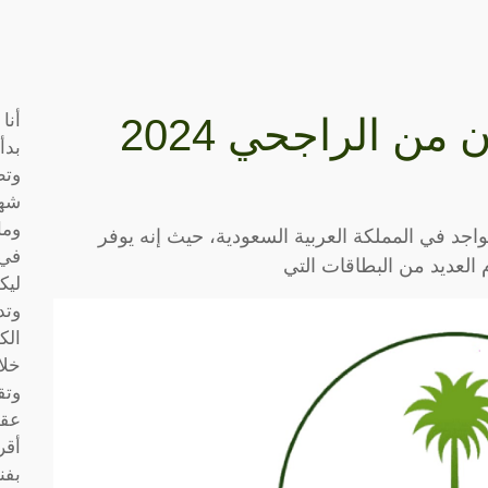
أنا
رسوم بطاقة الفرسان من الراجحي 2024
بدأ
وتط
شها
وما
واجد في المملكة العربية السعودية، حيث إنه يوفر
في 
 العديد من البطاقات التي
ليك
وتد
الك
خلا
وتق
عقو
أقر
بفن