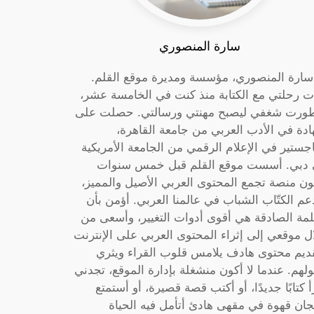
سارة المنصوري
 سارة المنصوري، مؤسسة ومديرة موقع القلم.
ت رحلتي مع الكتابة منذ كنت في الخامسة عشر،
ورت شغفي ليصبح مهنتي ورسالتي. حصلت على
دة في الأدب العربي من جامعة القاهرة،
جستير في الإعلام الرقمي من الجامعة الأمريكية
دبي. أسست موقع القلم قبل خمس سنوات
ون منصة تجمع المحتوى العربي الأصيل والمميز،
عم الكتّاب الشباب في عالمنا العربي. أؤمن بأن
لمة الصادقة هي أقوى أدوات التغيير، وأسعى من
ل موقعي إلى إثراء المحتوى العربي على الإنترنت
ديم محتوى هادف يلامس قلوب القراء ويثري
لهم. عندما لا أكون منشغلة بإدارة الموقع، تجدني
أ كتابًا جديدًا، أو أكتب قصة قصيرة، أو أستمتع
جان قهوة في مقهى هادئ أتأمل فيه الحياة