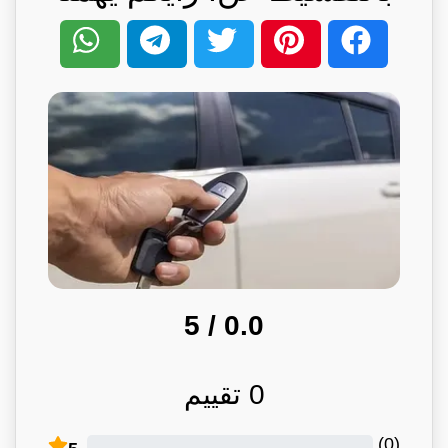
/ 5
0.0
0
تقييم
)
0
(