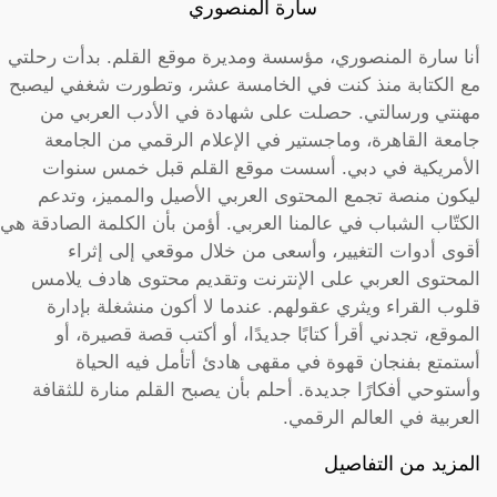
سارة المنصوري
أنا سارة المنصوري، مؤسسة ومديرة موقع القلم. بدأت رحلتي
مع الكتابة منذ كنت في الخامسة عشر، وتطورت شغفي ليصبح
مهنتي ورسالتي. حصلت على شهادة في الأدب العربي من
جامعة القاهرة، وماجستير في الإعلام الرقمي من الجامعة
الأمريكية في دبي. أسست موقع القلم قبل خمس سنوات
ليكون منصة تجمع المحتوى العربي الأصيل والمميز، وتدعم
الكتّاب الشباب في عالمنا العربي. أؤمن بأن الكلمة الصادقة هي
أقوى أدوات التغيير، وأسعى من خلال موقعي إلى إثراء
المحتوى العربي على الإنترنت وتقديم محتوى هادف يلامس
قلوب القراء ويثري عقولهم. عندما لا أكون منشغلة بإدارة
الموقع، تجدني أقرأ كتابًا جديدًا، أو أكتب قصة قصيرة، أو
أستمتع بفنجان قهوة في مقهى هادئ أتأمل فيه الحياة
وأستوحي أفكارًا جديدة. أحلم بأن يصبح القلم منارة للثقافة
العربية في العالم الرقمي.
المزيد من التفاصيل