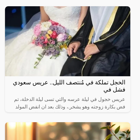
متوقعة.وفي
الخجل تملكة في مُنتصف الليل.. عريس سعودي
فشل في
عريس خجول في ليلة عرسه والتي تسى ليلة الدخلة، تم
فض بكارة زوجته وهو يشخر.، وذلك بعد ان انفض المولد
يوم الزفاف، وذهب الجميع إلى منازلهم بقي العريس
المحتاس وحيدا