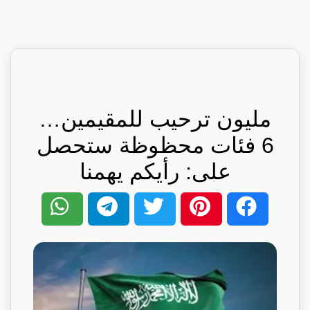
مليون ترحيب للمقيمين…
6 فئات محظوظة ستحصل
على: رأيكم يهمنا