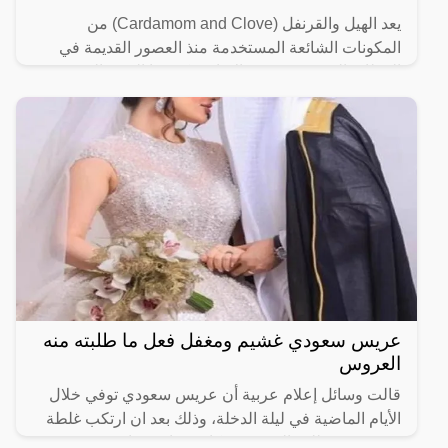
يعد الهيل والقرنفل (Cardamom and Clove) من
المكونات الشائعة المستخدمة منذ العصور القديمة في
المطابخ العربية، ويشتهر الاثنان بنكهتهما القوية المميزة،
لذلك يضاف
عريس سعودي غشيم ومغفل فعل ما طلبته منه
العروس
قالت وسائل إعلام عربية أن عريس سعودي توفي خلال
الأيام الماضية في ليلة الدخلة، وذلك بعد ان ارتكب غلطة
عمره ونفذ طلب العروسة فكانت نهايته صادمة وغير