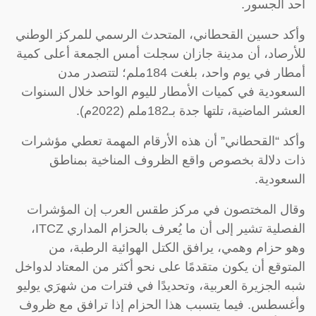
أحد الجسور.
وأكد حسين القحطاني، المتحدث الرسمي للمركز الوطني
للأرصاد، أن مدينة جازان سجلت أمس ‫الجمعة أعلى كمية
أمطار في يوم واحد، بلغت 184ملم؛ لتتصدر مدن
السعودية في كميات الأمطار لليوم الواحد خلال السنوات
العشر الماضية، تلتها جدة بـ182ملم (2022م).
وأكد “القحطاني” أن هذه ‏الأرقام المهمة تعطي مؤشرات
ذات دلالة بخصوص واقع الظروف المناخية بمناطق
السعودية.
وقال المختصون في مركز طقس العرب إن المؤشرات
الفصلية تشير إلى أن ما يُعرف بالحزام المداري ITCZ،
وهو حزام وهمي، يرافق الكتل الهوائية الرطبة، من
المتوقع أن يكون متقدمًا على نحو أكثر من المعتاد لدواخل
شبه الجزيرة العربية، وتحديدًا في فترات من شهرَي يوليو
وأغسطس. فيما يتسبب هذا الحزام إذا ترافق مع ظروف