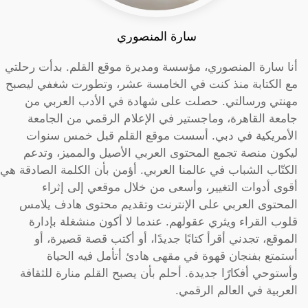
سارة المنصوري
أنا سارة المنصوري، مؤسسة ومديرة موقع القلم. بدأت رحلتي
مع الكتابة منذ كنت في الخامسة عشر، وتطورت شغفي ليصبح
مهنتي ورسالتي. حصلت على شهادة في الأدب العربي من
جامعة القاهرة، وماجستير في الإعلام الرقمي من الجامعة
الأمريكية في دبي. أسست موقع القلم قبل خمس سنوات
ليكون منصة تجمع المحتوى العربي الأصيل والمميز، وتدعم
الكتّاب الشباب في عالمنا العربي. أؤمن بأن الكلمة الصادقة هي
أقوى أدوات التغيير، وأسعى من خلال موقعي إلى إثراء
المحتوى العربي على الإنترنت وتقديم محتوى هادف يلامس
قلوب القراء ويثري عقولهم. عندما لا أكون منشغلة بإدارة
الموقع، تجدني أقرأ كتابًا جديدًا، أو أكتب قصة قصيرة، أو
أستمتع بفنجان قهوة في مقهى هادئ أتأمل فيه الحياة
وأستوحي أفكارًا جديدة. أحلم بأن يصبح القلم منارة للثقافة
العربية في العالم الرقمي.