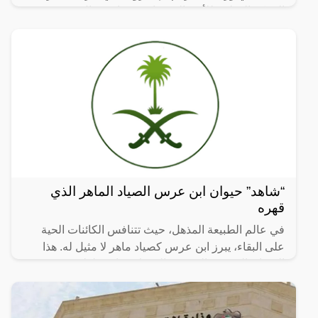
المركز الوطني للأمن السيبراني من استعمال نسخ غير
أصلية
“شاهد” حيوان ابن عرس الصياد الماهر الذي
قهره
في عالم الطبيعة المذهل، حيث تتنافس الكائنات الحية
على البقاء، يبرز ابن عرس كصياد ماهر لا مثيل له. هذا
الحيوان الصغير والرشيق، الذي لا يتجاوز طوله 30 سم،
يمتلك