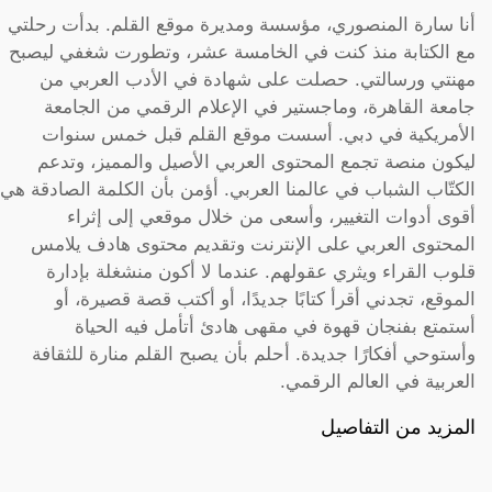
أنا سارة المنصوري، مؤسسة ومديرة موقع القلم. بدأت رحلتي
مع الكتابة منذ كنت في الخامسة عشر، وتطورت شغفي ليصبح
مهنتي ورسالتي. حصلت على شهادة في الأدب العربي من
جامعة القاهرة، وماجستير في الإعلام الرقمي من الجامعة
الأمريكية في دبي. أسست موقع القلم قبل خمس سنوات
ليكون منصة تجمع المحتوى العربي الأصيل والمميز، وتدعم
الكتّاب الشباب في عالمنا العربي. أؤمن بأن الكلمة الصادقة هي
أقوى أدوات التغيير، وأسعى من خلال موقعي إلى إثراء
المحتوى العربي على الإنترنت وتقديم محتوى هادف يلامس
قلوب القراء ويثري عقولهم. عندما لا أكون منشغلة بإدارة
الموقع، تجدني أقرأ كتابًا جديدًا، أو أكتب قصة قصيرة، أو
أستمتع بفنجان قهوة في مقهى هادئ أتأمل فيه الحياة
وأستوحي أفكارًا جديدة. أحلم بأن يصبح القلم منارة للثقافة
العربية في العالم الرقمي.
المزيد من التفاصيل