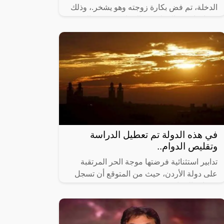
الدخلة، تم فض بكارة زوجته وهو يشخر.، وذلك
بعد ان انفض المولد يوم الزفاف، وذهب الجميع
إلى منازلهم بقي العريس المحتاس وحيدا
في هذه الدولة تم تعطيل الدراسة
وتقليص الدوام..
تدابير استثنائية فرضتها موجة الحر المرتقبة
على دولة الأردن، حيث من المتوقع أن تسجل
درجات الحرارة 50 درجة مئوية في بعض
المناطق الأردنية، وهو الأمر الذي لم يعتد