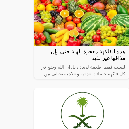
هذه الفاكهة معجزة إلهية حتى وإن
مذاقها غير لذيذ
ليست فقط اطعمة لذيذة ، بل ان الله وضع في
كل فاكهة خصائث غذائية وعلاجية تختلف من
فاكهة الى اخرى .