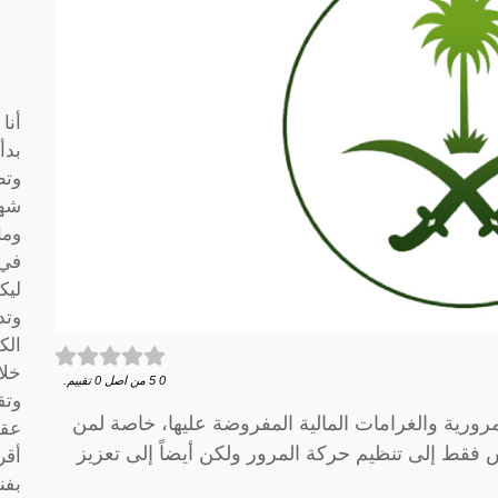
أنا
بدأ
وتط
شها
وما
في 
ليك
وتد
الك
خلا
0
5
من اصل
0
تقييم.
وتق
لمرورية والغرامات المالية المفروضة عليها، خاصة لمن
عقو
س فقط إلى تنظيم حركة المرور ولكن أيضاً إلى تعزيز
أقر
بفن