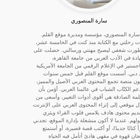
سارة المنصوري
 سارة المنصوري، مؤسسة ومديرة موقع القلم.
ت رحلتي مع الكتابة منذ كنت في الخامسة عشر،
ورت شغفي ليصبح مهنتي ورسالتي. حصلت على
دة في الأدب العربي من جامعة القاهرة،
جستير في الإعلام الرقمي من الجامعة الأمريكية
دبي. أسست موقع القلم قبل خمس سنوات
ون منصة تجمع المحتوى العربي الأصيل والمميز،
عم الكتّاب الشباب في عالمنا العربي. أؤمن بأن
لمة الصادقة هي أقوى أدوات التغيير، وأسعى من
ل موقعي إلى إثراء المحتوى العربي على الإنترنت
ديم محتوى هادف يلامس قلوب القراء ويثري
لهم. عندما لا أكون منشغلة بإدارة الموقع، تجدني
أ كتابًا جديدًا، أو أكتب قصة قصيرة، أو أستمتع
جان قهوة في مقهى هادئ أتأمل فيه الحياة