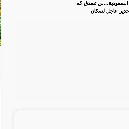
 السعودية…لن تصدق كم
تحذير عاجل لسكان