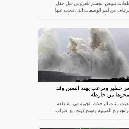
لطات تبييض الجسم للعروس قبل حفل
لزفاف من أهم الوصفات التي تبحث عنها
نساء، فالمرأة تعتبر يوم الزفاف أحد أفضل
أيام في حياتها، وتسعى جميع النساء إلى إطلالة
مر خطير ومرعب يهدد الصين وقد
محوها من خارطة
لغيت مئات الرحلات الجوية في مقاطعة
انجدونج الصينية وهونج كونج مع اقتراب
صار ساولا من البر الرئيسي، الجمعة، مما
جبر السلطات على رفع مستوى التحذير من