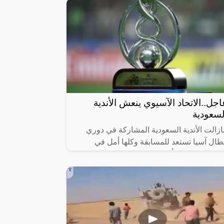
اجل..الاتحاد الآسيوي ينعش الأندية
لسعودية
ازالت الأندية السعودية المشاركة في دوري
بطال آسيا تستعد للمسابقة وكلها أمل في
لحصول على الكأس،وكشف الإعلامي الرياضي
بدالعزيز المريسل” مفاجأة من العيار