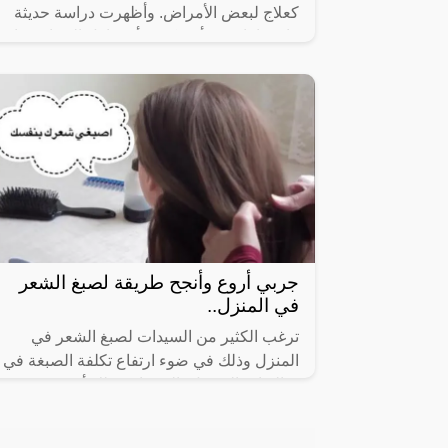
كعلاج لبعض الأمراض. وأظهرت دراسة حديثة
قام بها باحثون أمريكيون أن تناول الصبار يساعد
في خفض مستويات السكر في الدم،
جربي أروع وأنجح طريقة لصبغ الشعر
في المنزل..
ترغب الكثير من السيدات لصبغ الشعر في
المنزل وذلك في ضوء ارتفاع تكلفة الصبغة في
صالونات التجميل، الى جانب ذلك أن بعض من
أنواع الصبغات المستخدمة في هذه الصالونات