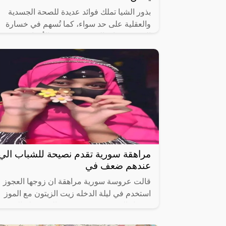
بذور الشيا تملك فوائد عديدة للصحة الجسدية
والعقلية على حد سواء، كما تُسهم في خسارة
الوزن، ووقاية الجسم من بعض الأمراض
الخطيرة؛ مثل الأمراض القلبية والأمراض
مراهقة سورية تقدم نصيحة للشباب الي
عندهم ضعف في
قالت عروسة سورية مراهقة ان زوجها العجوز
استخدم في ليلة الدخله زيت الزيتون مع الموز
وتحول الى وحش ،يعتبر زيت الزيتون له العديد
من الفوائد للجسم وللبشرة ويمكن