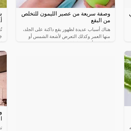
وصفة سريعة من عصير الليمون للتخلص
ش
من البقع
أو
هناك أسباب عديدة لظهور بقع داكنة على الجلد،
تُ
منها العمر وكذلك التعرض لأشعة الشمس أو
جَ
الملوثات أو الاضطرابات الهرمونية
اس
و
ا
مه
ت