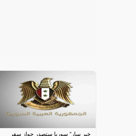
خبر سار” سوريا ستصدر جواز سفر