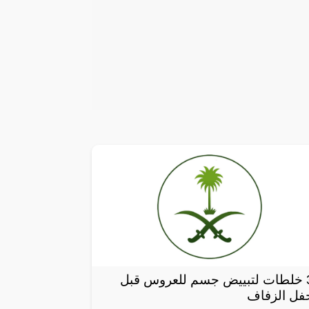
3 خلطات لتبييض جسم للعروس قبل
فل الزفاف