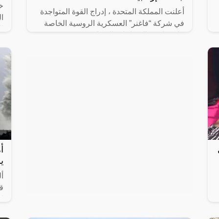
خ
أعلنت المملكة المتحدة ، إدراج القوة المتواجدة
ا
في شركة “فاغنر” العسكرية الروسية الخاصة
ال
على قائمة “المنظمات الإرهابية”.
ال
أ
ي
أ
قو
إع
أ