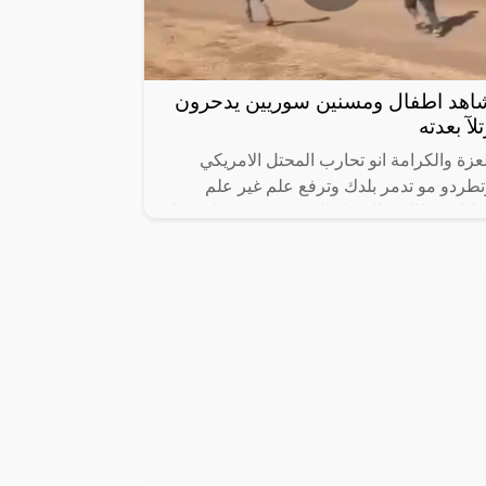
اهد اطفال ومسنين سوريين يدحرون
لآ بعدته
عزة والكرامة انو تحارب المحتل الامريكي
تطردو مو تدمر بلدك وترفع علم غير علم
طنك وتطالب بالتدخل الامريكي وتدعو لتنفصل
ن وطنك .