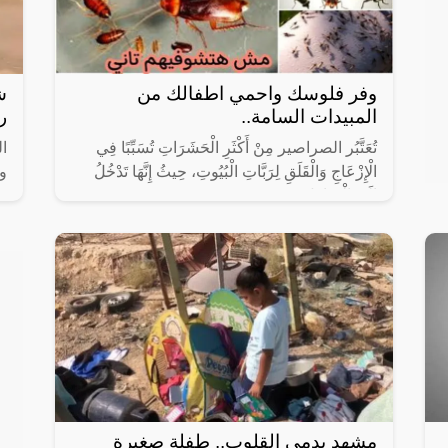
وفر فلوسك واحمي اطفالك من
ش
المبيدات السامة..
رت
تُعَتَّبُر الصراصير مِنْ أَكْثَرِ الْحَشَرَاتِ تُسَبِّبًا فِي
ال
الْإِزْعَاجِ وَالْقَلَقِ لِرَبَّاتِ الْبُيُوتِ، حِيثُ إِنَّهَا تَدْخُلُ
و
إِلَى الْمَنَازِلِ مِنْ
و
ع
مشهد يدمي القلوب.. طفلة صغيرة