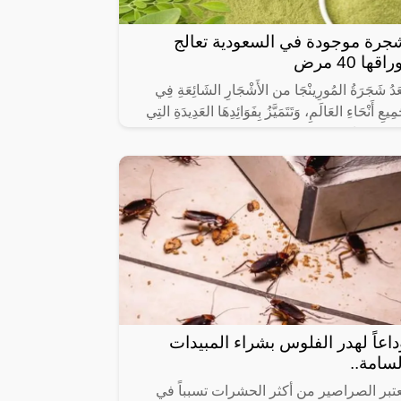
جرة موجودة في السعودية تعالج
راقها 40 مرض
عَدُ شَجَرَةُ المُورِينْجَا من الأَشْجَارِ الشَائِعَةِ فِي
مِيعِ أَنْحَاءِ العَالَمِ، وَتَتَمَيَّزُ بِفَوَائِدِهَا العَدِيدَةِ التِي
ْتَخَدَمَهَا
داعاً لهدر الفلوس بشراء المبيدات
لسامة..
عتبر الصراصير من أكثر الحشرات تسبباً في