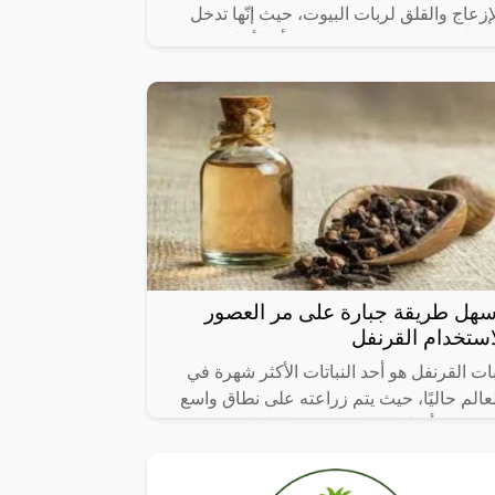
إزعاج والقلق لربات البيوت، حيث إنّها تدخل
ى المنازل من خلال المجاري أو الأبواب
لنوافذ، وتختبئ خلال النهار في
سهل طريقة جبارة على مر العصور
استخدام القرنفل
ات القرنفل هو أحد النباتات الأكثر شهرة في
عالم حاليًا، حيث يتم زراعته على نطاق واسع
 جميع أنحاء العالم. يتميز هذا النبات بقيمته
غذائية العالية وفوائده