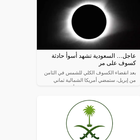
عاجل… السعودية تشهد أسوأ حادثة
كسوف على مر
بعد انقضاء الكسوف الكلي للشمس في الثامن
من إبريل، ستمضي أمريكا الشمالية ثماني
سنوات و11 شهر و22 يوم قبل أن تشهد
الكسوف الكلي القادم.