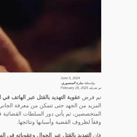
June 5, 2024
بواسطة
سارة المنصوري
.
تم تعديله
February 26, 2025
تم فرض
عقوبة التهديد بالقتل عبر الهاتف في 
المزيد من الجهد حتى تتمكن من معرفة الجاني 
المتخصصين، ثم يأتي دور السلطات القضائية ف
وفقاً لظروف القضية وأسبابها ونتائجها.
فإن
التهديد بالقتل عبر الجوال وعقوباته في ال