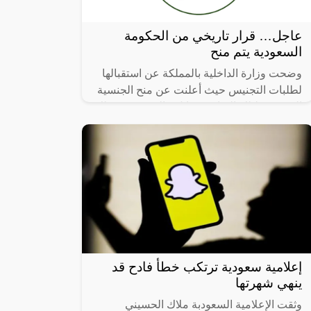
عاجل… قرار تاريخي من الحكومة
السعودية يتم منح
وضحت وزارة الداخلية بالمملكة عن استقبالها
لطلبات التجنيس حيث أعلنت عن منح الجنسية
السعودية لتلك الفئات بمقابل مالي رمزي وذلك
في حال تحقيق شروط معينة كما حددت
إعلامية سعودية ترتكب خطأ فادح قد
ينهي شهرتها
وثقت الإعلامية السعودبة ملاك الحسيني