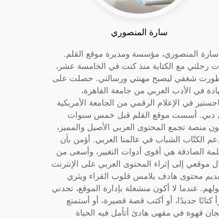
سارة المنصوري
 سارة المنصوري، مؤسسة ومديرة موقع القلم.
ت رحلتي مع الكتابة منذ كنت في الخامسة عشر،
ورت شغفي ليصبح مهنتي ورسالتي. حصلت على
دة في الأدب العربي من جامعة القاهرة،
جستير في الإعلام الرقمي من الجامعة الأمريكية
دبي. أسست موقع القلم قبل خمس سنوات
ون منصة تجمع المحتوى العربي الأصيل والمميز،
عم الكتّاب الشباب في عالمنا العربي. أؤمن بأن
لمة الصادقة هي أقوى أدوات التغيير، وأسعى من
ل موقعي إلى إثراء المحتوى العربي على الإنترنت
ديم محتوى هادف يلامس قلوب القراء ويثري
لهم. عندما لا أكون منشغلة بإدارة الموقع، تجدني
أ كتابًا جديدًا، أو أكتب قصة قصيرة، أو أستمتع
جان قهوة في مقهى هادئ أتأمل فيه الحياة