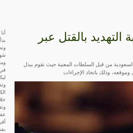
أنا
التهديد بالقتل عبر
بدأ
وتط
شها
وما
السعودية من قبل السلطات المعنية حيث تقوم ببذل
في 
وموقعه، وذلك باتخاذ الإجراءات
ليك
وتد
الك
خلا
وتق
عقو
أقر
بفن