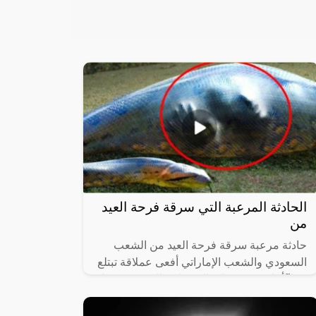
الحادثة المرعبة التي سرقة فرحة العيد
من
حادثة مرعبة سرقة فرحة العيد من الشعب
السعودي والشعب الإماراتي أفعى عملاقة تبتلع
رجلآ أثناء وقوفه على النهر بلمح البصر وعندما
أستقر في أحشائها حدثت مفاجأة، وذلك