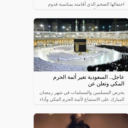
احتفالها الضخم الذي أقامته بمناسبة قدوم
مولودها الجديد “أحمد”.وظهر في الحفل
صديقتها مشهورة سناب شات زهور سعود وهي
ترقص على
عاجل.. السعودية تغير أئمة الحرم
المكي وتعلن عن
يحرص المسلمين والمسلمات في شهر رمضان
المبارك على الاستماع لأئمة الحرم المكي وأداء
صلاة التراويح وصلاة التهجد، حيث تعتبر صلاة
التراويح من أفضل العبادات التي