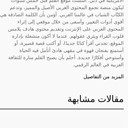
الأمريكية في دبي. أسست موقع القلم قبل خمس سنوات
ليكون منصة تجمع المحتوى العربي الأصيل والمميز، وتدعم
الكتّاب الشباب في عالمنا العربي. أؤمن بأن الكلمة الصادقة هي
أقوى أدوات التغيير، وأسعى من خلال موقعي إلى إثراء
المحتوى العربي على الإنترنت وتقديم محتوى هادف يلامس
قلوب القراء ويثري عقولهم. عندما لا أكون منشغلة بإدارة
الموقع، تجدني أقرأ كتابًا جديدًا، أو أكتب قصة قصيرة، أو
أستمتع بفنجان قهوة في مقهى هادئ أتأمل فيه الحياة
وأستوحي أفكارًا جديدة. أحلم بأن يصبح القلم منارة للثقافة
العربية في العالم الرقمي.
المزيد من التفاصيل
مقالات مشابهة