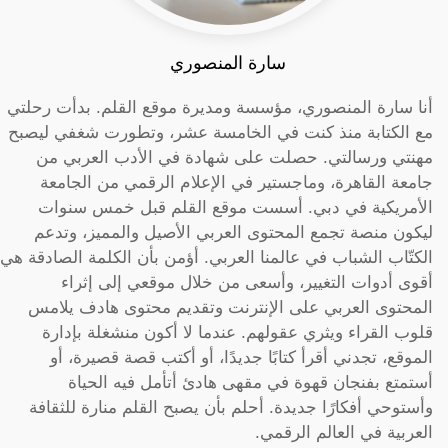
سارة المنصوري
أنا سارة المنصوري، مؤسسة ومديرة موقع القلم. بدأت رحلتي
مع الكتابة منذ كنت في الخامسة عشر، وتطورت شغفي ليصبح
مهنتي ورسالتي. حصلت على شهادة في الأدب العربي من
جامعة القاهرة، وماجستير في الإعلام الرقمي من الجامعة
الأمريكية في دبي. أسست موقع القلم قبل خمس سنوات
ليكون منصة تجمع المحتوى العربي الأصيل والمميز، وتدعم
الكتّاب الشباب في عالمنا العربي. أؤمن بأن الكلمة الصادقة هي
أقوى أدوات التغيير، وأسعى من خلال موقعي إلى إثراء
المحتوى العربي على الإنترنت وتقديم محتوى هادف يلامس
قلوب القراء ويثري عقولهم. عندما لا أكون منشغلة بإدارة
الموقع، تجدني أقرأ كتابًا جديدًا، أو أكتب قصة قصيرة، أو
أستمتع بفنجان قهوة في مقهى هادئ أتأمل فيه الحياة
وأستوحي أفكارًا جديدة. أحلم بأن يصبح القلم منارة للثقافة
العربية في العالم الرقمي.