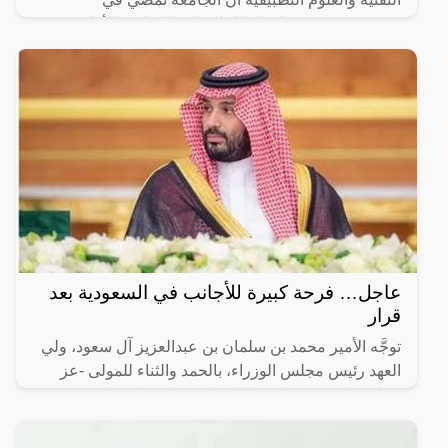
مشروعين يستهدفان إحلال الكوادر العمانية، الأول يعنى
بإحلال
عاجل… فرحة كبيرة للأجانب في السعودية بعد
قرار
توجَّه الأمير محمد بن سلمان بن عبدالعزيز آل سعود، ولي
العهد رئيس مجلس الوزراء، بالحمد والثناء للمولى -عز
وجل- على توفيقه لهذه البلاد باستقبال ملايين المعتمرين