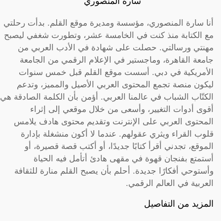
سارة المنصوري
أنا سارة المنصوري، مؤسسة ومديرة موقع القلم. بدأت رحلتي
مع الكتابة منذ كنت في الخامسة عشر، وتطورت شغفي ليصبح
مهنتي ورسالتي. حصلت على شهادة في الأدب العربي من
جامعة القاهرة، وماجستير في الإعلام الرقمي من الجامعة
الأمريكية في دبي. أسست موقع القلم قبل خمس سنوات
ليكون منصة تجمع المحتوى العربي الأصيل والمميز، وتدعم
الكتّاب الشباب في عالمنا العربي. أؤمن بأن الكلمة الصادقة هي
أقوى أدوات التغيير، وأسعى من خلال موقعي إلى إثراء
المحتوى العربي على الإنترنت وتقديم محتوى هادف يلامس
قلوب القراء ويثري عقولهم. عندما لا أكون منشغلة بإدارة
الموقع، تجدني أقرأ كتابًا جديدًا، أو أكتب قصة قصيرة، أو
أستمتع بفنجان قهوة في مقهى هادئ أتأمل فيه الحياة
وأستوحي أفكارًا جديدة. أحلم بأن يصبح القلم منارة للثقافة
العربية في العالم الرقمي.
المزيد من التفاصيل