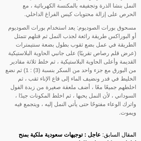
النمل بنشا الذرة وتجفيفه بالمكنسة الكهربائية ، مع
الحرص على إزالة محتويات كيس الفراغ الداخلي.
مسحوق بورات الصوديوم: يعد استخدام بورات الصوديوم
أو البوراكس طريقة رائعة لجذب النمل ثم قتلهم تتمثل
الطريقة في عمل بضع ثقوب بطول بضعة سنتيمترات
(عرض قلم رصاص تقريبًا) على جانبي الحاوية البلاستيكية
القديمة وأعلى الحاوية البلاستيكية ، ثم خلط ثلاثة مقادير
من البورق مع جزء واحد من السكر بنسبة (3) : 1) ثم نضع
الخليط في قدر ونضيف الماء إلى قاع الإناء ثقب ، ثم
اخلطهم جميعًا معًا ، أضف ملعقة صغيرة من زبدة الفول
السوداني ، لأن النمل يحبها ، ثم اخلط المكونات جيدًا ،
واترك الوعاء مفتوحًا حتى يأتي النمل إليه ، ويتجمع فيه
ويموت.
المقال السابق:
عاجل : توجيهات سعودية ملكية بمنح